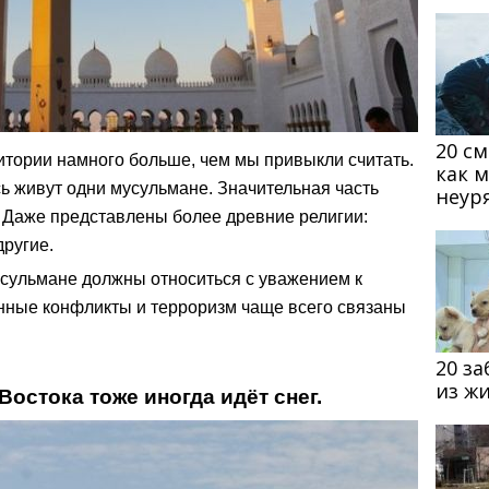
20 с
итории намного больше, чем мы привыкли считать.
как 
ь живут одни мусульмане. Значительная часть
неур
. Даже представлены более древние религии:
другие.
сульмане должны относиться с уважением к
енные конфликты и терроризм чаще всего связаны
20 з
из ж
Востока тоже иногда идёт снег.