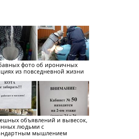
абавных фото об ироничных
ациях из повседневной жизни
мешных объявлений и вывесок,
анных людьми с
андартным мышлением