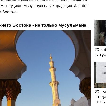
меют удивительную культуру и традиции. Давайте
 Востоке.
него Востока - не только мусульмане.
20 з
ситу
20 с
созд
нест