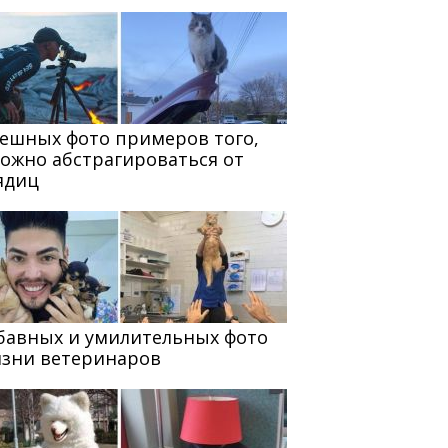
мешных фото примеров того,
можно абстрагироваться от
ядиц
абавных и умилительных фото
изни ветеринаров