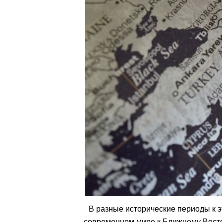
В разные исторические периоды к э
современном мире к Ближнему Восток