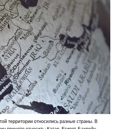
той территории относились разные страны. В
у принято относить: Катар, Египет, Бахрейн,