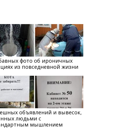
абавных фото об ироничных
ациях из повседневной жизни
мешных объявлений и вывесок,
анных людьми с
андартным мышлением