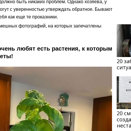
должно быть никаких проблем. Однако хозяева, у
огут с уверенностью утверждать обратное. Бывают
ебя как еще те проказники.
смешных фотографий, на которых запечатлены
 очень любят есть растения, к которым
еты!
20 з
ситу
20 с
созд
нест