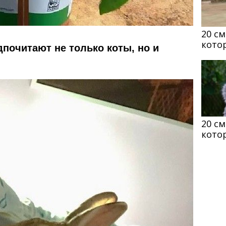
20 с
кото
дпочитают не только коты, но и
20 с
кото