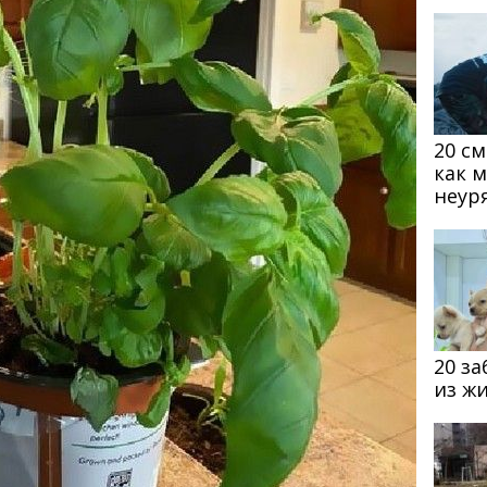
20 с
как 
неур
20 з
из ж