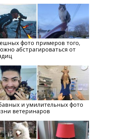
мешных фото примеров того,
можно абстрагироваться от
ядиц
абавных и умилительных фото
изни ветеринаров