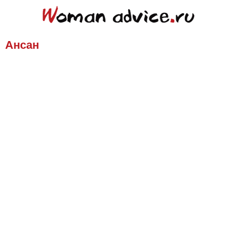
Ансан