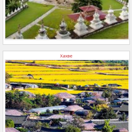
Хахве