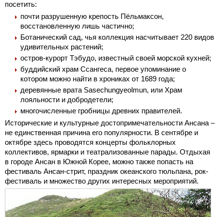
посетить:
почти разрушенную крепость Пёльмаксон,
восстановленную лишь частично;
Ботанический сад, чья коллекция насчитывает 220 видов
удивительных растений;
остров-курорт Тэбудо, известный своей морской кухней;
буддийский храм Ссангеса, первое упоминание о
котором можно найти в хрониках от 1689 года;
деревянные врата Sasechungyeolmun, или Храм
лояльности и добродетели;
многочисленные гробницы древних правителей.
Исторические и культурные достопримечательности Ансана –
не единственная причина его популярности. В сентябре и
октябре здесь проводятся концерты фольклорных
коллективов, ярмарки и театрализованные парады. Отдыхая
в городе Ансан в Южной Корее, можно также попасть на
фестиваль Ансан-стрит, праздник океанского тюльпана, рок-
фестиваль и множество других интересных мероприятий.