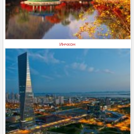
Инчхон