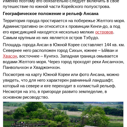
Именно поэтому его обязательно следует включить в свое
путешествие по южной части Корейского полуострова.
Географическое положение и рельеф Ансана
Территория города простирается на побережье Желтого моря.
Административно он относится к провинции Кенги-до, а под
его юрисдикцией находятся несколько мелких
островов
.
Самым крупным из них является остров Тэбудо.
Площадь города Ансан в Южной Корее составляет 144 кв. км.
Севернее него расположен город Сихын, южнее – Ыйван и
Хвасон
, восточнее – Кунпхо. Западная граница омывается
водами Желтого моря. Через город проходят реки Ансанчхон,
Панвольчхон и Хваджончхон.
Посмотрев на карту Южной Кореи или фото Ансана, можно
увидеть, что для него характерен равнинный ландшафт,
который на севере и юге переходит в холмистый рельеф.
Несмотря на это, в пригороде развито земледелие, в
основном рисоводство.