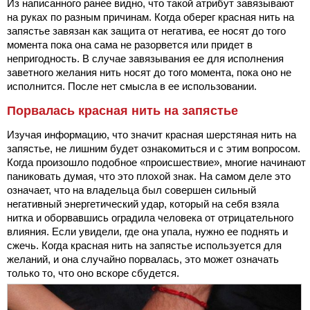
Из написанного ранее видно, что такой атрибут завязывают
на руках по разным причинам. Когда оберег красная нить на
запястье завязан как защита от негатива, ее носят до того
момента пока она сама не разорвется или придет в
непригодность. В случае завязывания ее для исполнения
заветного желания нить носят до того момента, пока оно не
исполнится. После нет смысла в ее использовании.
Порвалась красная нить на запястье
Изучая информацию, что значит красная шерстяная нить на
запястье, не лишним будет ознакомиться и с этим вопросом.
Когда произошло подобное «происшествие», многие начинают
паниковать думая, что это плохой знак. На самом деле это
означает, что на владельца был совершен сильный
негативный энергетический удар, который на себя взяла
нитка и оборвавшись оградила человека от отрицательного
влияния. Если увидели, где она упала, нужно ее поднять и
сжечь. Когда красная нить на запястье используется для
желаний, и она случайно порвалась, это может означать
только то, что оно вскоре сбудется.