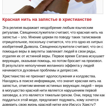
Красная нить на запястье в христианстве
Эта религия выражает неодобрение любым языческим
ритуалам. Священнослужители считают, что красная нить на
запястье – зло. Мнение церкви по поводу таких талисманов
отрицательное, поскольку считается, что это одно из хитрых
изобретений Дьявола. Священнослужители считают, что он с
помощью веры в амулеты завлекает людей в свои ряды,
отдаляя их от истинной веры. Первое время Сатана искушает
верующих, оказывая помощь, но потом бросает на произвол.
В результате неполучения желанного эффекта у людей
начинаются духовные проблемы и депрессия.
Христианство не признает идолослужения и колдовства.
Находясь в поиске информации, что значит красная нить на
запястье, отметим мнение истинных верующих людей – вера
в могущество красной нити является нарушением первой
заповеди, а это является тяжелым грехом. Они, перед тем как
поддаться этой моде, предлагают подумать, кому хочется
доверить свою жизнь красной нитке или Иисусу Христу?