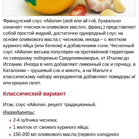
Французский соус «Айоли» (aïoli или all-i-oli, буквально
означает «чеснок-и-оливковое масло», франц.) представляет
собой простой жидкий, достаточно однородный соус на
основе оливкового масла с чесноком, иногда – с желтком
куриного яйца (или белком) и добавлением соли. Чесночный
соус «Айоли» весьма популярен на протяжённой территории
по северному побережью Средиземноморья, от Италии до
Испании. Иногда в него добавляют лимонный сок и горчицу, в
Каталонии – грушевый сок и мякоть, а на Мальте к
классическому набору ингредиентов добавляют помидоры и/
или крошки галет.
Классический вариант
Итак, соус «Айоли», рецепт традиционный.
Ингредиенты:
2-4 зубчика чеснока;
1 желток от свежего куриного яйца;
150-200 мл оливкового масла (первого холодного