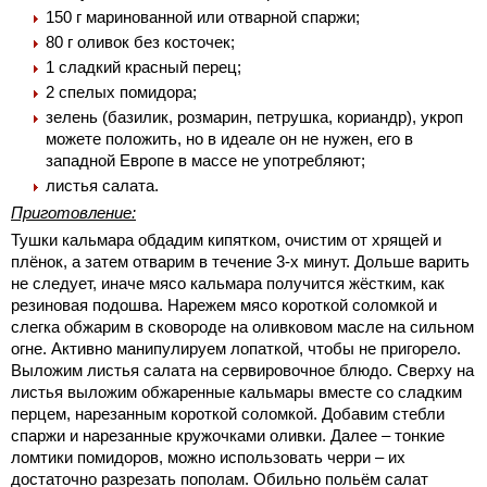
150 г маринованной или отварной спаржи;
80 г оливок без косточек;
1 сладкий красный перец;
2 спелых помидора;
зелень (базилик, розмарин, петрушка, кориандр), укроп
можете положить, но в идеале он не нужен, его в
западной Европе в массе не употребляют;
листья салата.
Приготовление:
Тушки кальмара обдадим кипятком, очистим от хрящей и
плёнок, а затем отварим в течение 3-х минут. Дольше варить
не следует, иначе мясо кальмара получится жёстким, как
резиновая подошва. Нарежем мясо короткой соломкой и
слегка обжарим в сковороде на оливковом масле на сильном
огне. Активно манипулируем лопаткой, чтобы не пригорело.
Выложим листья салата на сервировочное блюдо. Сверху на
листья выложим обжаренные кальмары вместе со сладким
перцем, нарезанным короткой соломкой. Добавим стебли
спаржи и нарезанные кружочками оливки. Далее – тонкие
ломтики помидоров, можно использовать черри – их
достаточно разрезать пополам. Обильно польём салат