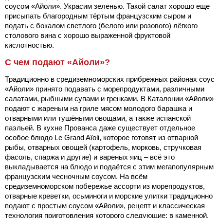
соусом «Айоли». Украсим зеленью. Такой салат хорошо еще
присыпать благородным тёртым французским сыром и
подать с бокалом светлого (белого или розового) лёгкого
столового вина с хорошо выраженной фруктовой
кислотностью.
С чем подают «Айоли»?
Традиционно в средиземноморских прибрежных районах соус
«Айоли» принято подавать с морепродуктами, различными
салатами, рыбными супами и гренками. В Каталонии «Айоли»
подают с жареным на гриле мясом молодого барашка и
отварными или тушёными овощами,
а также испанской
паэльей. В кухне Прованса даже существует отдельное
особое блюдо Le Grand Aïoli, которое готовят из отварной
рыбы, отварных овощей (картофель, морковь, стручковая
фасоль, спаржа и другие) и вареных яиц – всё это
выкладывается на блюдо и подаётся с этим мегапопулярным
французским чесночным соусом. На всём
средиземноморском побережье ассорти из морепродуктов,
отварные креветки, осьминоги и морские улитки традиционно
подают с простым соусом «Айоли», рецепт и классическая
технология приготовления которого следующие: в каменной,