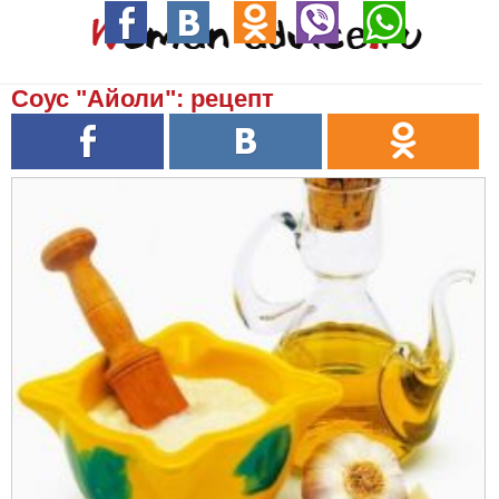
Cоус "Айоли": рецепт