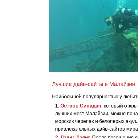
Лучшие дайв-сайты в Малайзии
Наибольшей популярностью у любите
Остров Сипадан
, который откры
лучших мест Малайзии, можно пона
морских черепах и белоперых акул.
привлекательных дайв-сайтов мира,
Лаянг-Лаянг
.
После посещения о