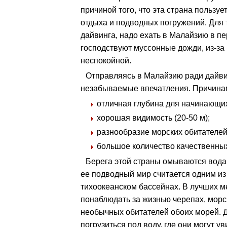
причиной того, что эта страна пользу
отдыха и подводных погружений. Для 
дайвинга, надо ехать в Малайзию в пе
господствуют муссонные дожди, из-за 
неспокойной.
Отправляясь в Малайзию ради дайвин
незабываемые впечатления. Причинам
отличная глубина для начинающих
хорошая видимость (20-50 м);
разнообразие морских обитателей
большое количество качественных
Берега этой страны омываются водам
ее подводный мир считается одним из
тихоокеанском бассейнах. В лучших м
понаблюдать за жизнью черепах, морск
необычных обитателей обоих морей. 
погрузиться под воду, где они могут ув