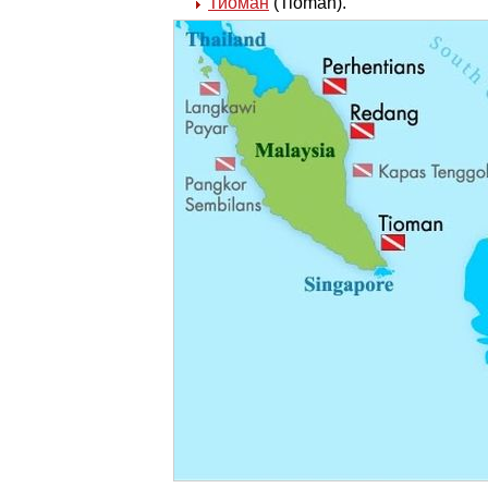
Тиоман
(Tioman).