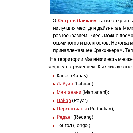
Остров Ланкаян
, также открыты
из лучших мест для дайвинга в Мал
разнообразием. Здесь можно посмо
осьминогов и моллюсков. Некогда м
принадлежавшее браконьерам. Теп
На территории Малайзии есть множес
водным погружением. К их числу относ
Капас (Kapas);
Лабуан
(Labuan);
Мантанани
(Mantanani);
Пайар
(Payar);
Перхентианы
(Perthetian);
Реданг
(Redang);
Тенгол (Tengol);