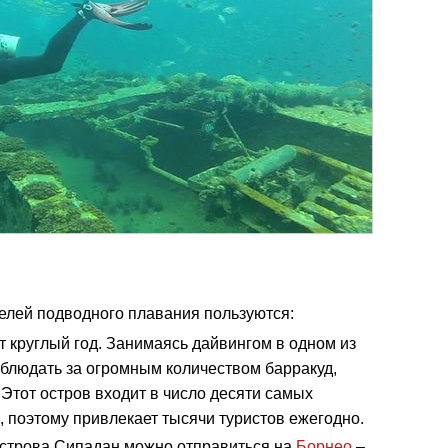
лей подводного плавания пользуются:
т круглый год. Занимаясь дайвингом в одном из
блюдать за огромным количеством барракуд,
 Этот остров входит в число десяти самых
 поэтому привлекает тысячи туристов ежегодно.
строва Сипадан можно отправиться на
Борнео
–