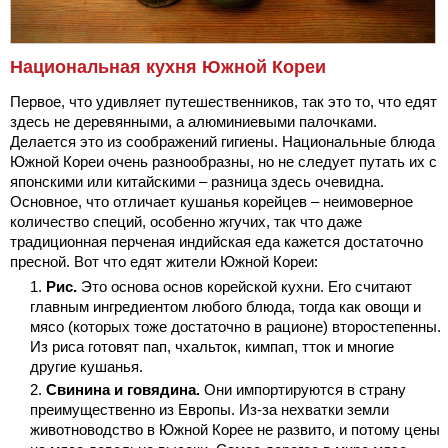
Национальная кухня Южной Кореи
Первое, что удивляет путешественников, так это то, что едят
здесь не деревянными, а алюминиевыми палочками.
Делается это из соображений гигиены. Национальные блюда
Южной Кореи очень разнообразны, но не следует путать их с
японскими или китайскими – разница здесь очевидна.
Основное, что отличает кушанья корейцев – неимоверное
количество специй, особенно жгучих, так что даже
традиционная перченая индийская еда кажется достаточно
пресной. Вот что едят жители Южной Кореи:
Рис.
Это основа основ корейской кухни. Его считают
главным ингредиентом любого блюда, тогда как овощи и
мясо (которых тоже достаточно в рационе) второстепенны.
Из риса готовят пап, чхальток, кимпап, тток и многие
другие кушанья.
Свинина и говядина.
Они импортируются в страну
преимущественно из Европы. Из-за нехватки земли
животноводство в Южной Корее не развито, и потому цены