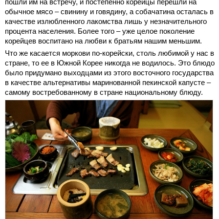
пошли им на встречу, и постепенно корейцы перешли на
обычное мясо – свинину и говядину, а собачатина осталась в
качестве излюбленного лакомства лишь у незначительного
процента населения. Более того – уже целое поколение
корейцев воспитано на любви к братьям нашим меньшим.
Что же касается моркови по-корейски, столь любимой у нас в
стране, то ее в Южной Корее никогда не водилось. Это блюдо
было придумано выходцами из этого восточного государства
в качестве альтернативы маринованной пекинской капусте –
самому востребованному в стране национальному блюду.