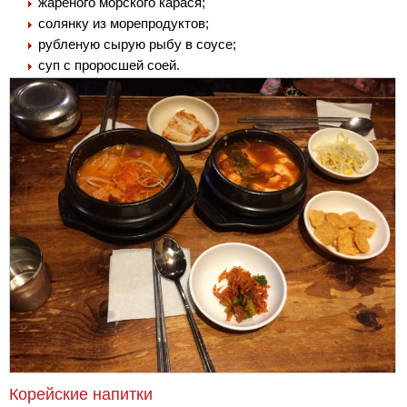
жареного морского карася;
солянку из морепродуктов;
рубленую сырую рыбу в соусе;
суп с проросшей соей.
Корейские напитки