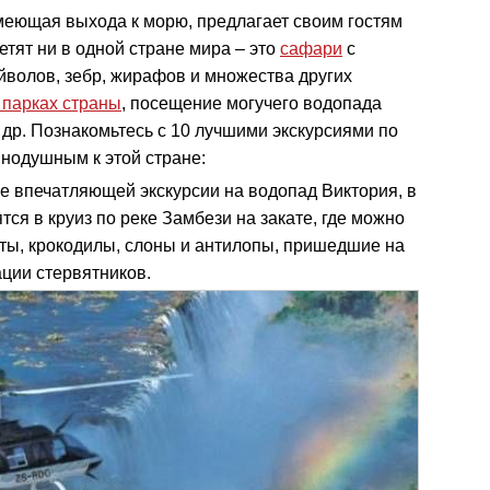
меющая выхода к морю, предлагает своим гостям
етят ни в одной стране мира – это
сафари
с
волов, зебр, жирафов и множества других
парках страны
, посещение могучего водопада
 др. Познакомьтесь с 10 лучшими экскурсиями по
внодушным к этой стране:
ме впечатляющей экскурсии на водопад Виктория, в
ся в круиз по реке Замбези на закате, где можно
оты, крокодилы, слоны и антилопы, пришедшие на
ации стервятников.