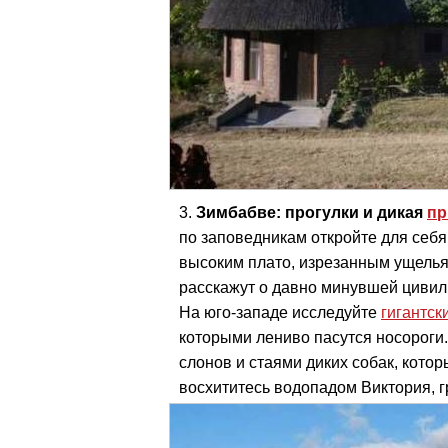
Зимбабве: прогулки и дикая
пр
по заповедникам откройте для себ
высоким плато, изрезанным ущелья
расскажут о давно минувшей цивили
На юго-западе исследуйте
гигантс
которыми лениво пасутся носороги
слонов и стаями диких собак, котор
восхититесь водопадом Виктория, 