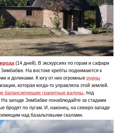
ирода
(14 дней). В экскурсиях по горам и сафари
я Зимбабве. На востоке хребты поднимаются к
ми и долинами. К югу от них огромные
руины
зации, которая когда-то управляла этой землей.
кие балансирующие гранитные валуны
, под
. На западе Зимбабве понаблюдайте за стадами
ые бродят по лугам. И, наконец, на северо-западе
гремящим над базальтовыми скалами.