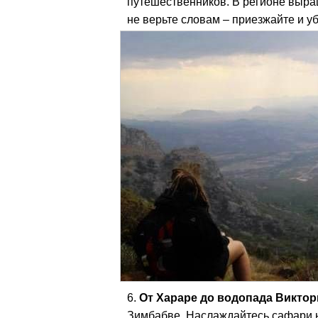
путешественников. В регионе выращ
не верьте словам – приезжайте и у
От Хараре до водопада Виктор
Зимбабве. Наслаждайтесь сафари н