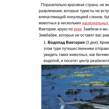
Поразительно красивая страна, не и
развлечения, которые туристы не встр
впечатляющей популяцией слонов, буй
животных в нескольких
национальных 
Виктория, круиз по
реке
Замбези и мн.
Зимбабве, которые не оставят вас ра
Водопад Виктория
(3 дня). Кро
этом туре путешественники отправят
увидеть таких животных, как бегем
водопой, и посетят центр реабилит