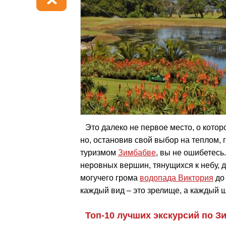
Это далеко не первое место, о кото
но, остановив свой выбор на теплом,
туризмом
Зимбабве
, вы не ошибетесь.
неровных вершин, тянущихся к небу, д
могучего грома
водопада Виктория
до 
каждый вид – это зрелище, а каждый 
Топ-10 лучших экскурсий по З