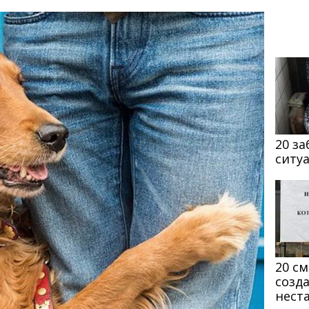
20 з
ситу
20 с
созд
нест