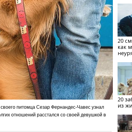
20 с
как 
неур
20 з
из ж
х своего питомца Сезар Фернандес-Чавес узнал
долгих отношений расстался со своей девушкой в