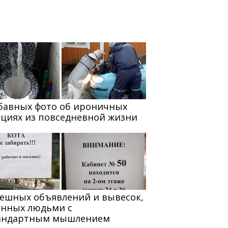
абавных фото об ироничных
ациях из повседневной жизни
мешных объявлений и вывесок,
анных людьми с
андартным мышлением