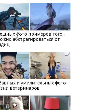
мешных фото примеров того,
можно абстрагироваться от
ядиц
абавных и умилительных фото
изни ветеринаров