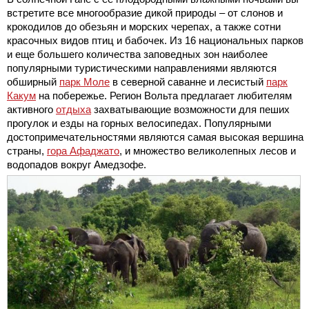
встретите все многообразие дикой природы – от слонов и
крокодилов до обезьян и морских черепах, а также сотни
красочных видов птиц и бабочек. Из 16 национальных парков
и еще большего количества заповедных зон наиболее
популярными туристическими направлениями являются
обширный
парк Моле
в северной саванне и лесистый
парк
Какум
на побережье. Регион Вольта предлагает любителям
активного
отдыха
захватывающие возможности для пеших
прогулок и езды на горных велосипедах. Популярными
достопримечательностями являются самая высокая вершина
страны,
гора Афаджато
, и множество великолепных лесов и
водопадов вокруг Амедзофе.