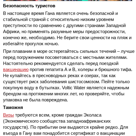
Безопасность туристов
В настоящее время Гана является очень безопасной и
стабильной страной с относительно низким уровнем
преступности по сравнению с другими странами Западной
Африки, но применять разумные меры предосторожности,
конечно же, необходимо. Не берите свои ценности на пляж и
избегайте прогулок ночью.
При плавании в море остерегайтесь сильных течений – лучше
перед погружением посоветоваться с местными жителями.
Настоятельно рекомендуется сделать перед поездкой
вакцинацию
против гепатита А и В, холеры и брюшного тифа.
Не купайтесь в пресноводных реках и озерах, так как
существует риск заболевания шистосомозом. Пейте только
покупную воду в бутылках. Voltic Water является надежным
брендом на протяжении многих лет, но проверяйте, чтобы
упаковка не была повреждена.
Таможня
Визы
требуются всем, кроме граждан Эколаса
(Экономического сообщества западноафриканских
государств). По прибытии они выдаются крайне редко. Для
въезда в Гану вам понадобится сертификат о вакцинации