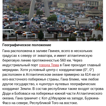
Географическое положение
Гана расположена в заливе Гвинея, всего в нескольких
градусах к северу от экватора, и имеет атлантическую
береговую линию протяженностью 560 км. Через
индустриальный порт
города Тема
в Гане проходит главный
меридиан. Хотя условный центр с координатами (0°, 0°)
расположен в Атлантическом океане примерно за 614 км от
юго-восточного побережья страны, Гана ближе, чем любое
другое государство, к «центру» нулевых географических
координат Земли. В состав республики также входят острова
Доди и Бобоваси на побережье южной части Атлантического
океана. Гана граничит с Кот-д'Ивуаром на западе, Буркина-
Фасо на севере, Республикой Того на востоке.