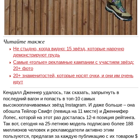
Читайте также
Не стыдно, когда видно: 15 звёзд, которые нарочно
демонстрируют грудь
Самые «голые» рекламные кампании с участием звёзд:
20+ фото
20+ знаменитостей, которые носят очки, и они им очень
идут
Кендалл Дженнер удалось, так сказать, запрыгнуть в
последний вагон и попасть в топ-10 самых
высокооплачиваемых звёзд Instagram. И даже больше – она
обошла Тейлор Свифт (певица на 11 месте) и Дженнифер
Лопес, которой на этот раз досталась 12-я позиция рейтинга.
Так вот, сегодня на 25-летнюю модель подписано более 188
миллионов человек и рекламодатели активно этим
пользуются, предлагая за каждую публикацию с их товаром $