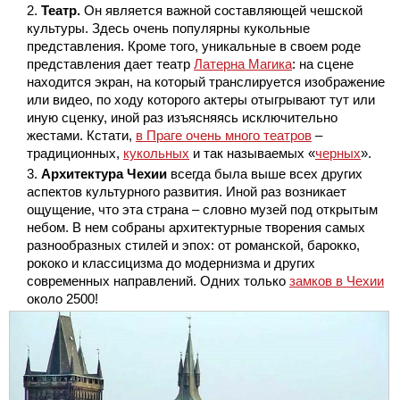
Театр.
Он является важной составляющей чешской
культуры. Здесь очень популярны кукольные
представления. Кроме того, уникальные в своем роде
представления дает театр
Латерна Магика
: на сцене
находится экран, на который транслируется изображение
или видео, по ходу которого актеры отыгрывают тут или
иную сценку, иной раз изъясняясь исключительно
жестами. Кстати,
в Праге очень много театров
–
традиционных,
кукольных
и так называемых «
черных
».
Архитектура Чехии
всегда была выше всех других
аспектов культурного развития. Иной раз возникает
ощущение, что эта страна – словно музей под открытым
небом. В нем собраны архитектурные творения самых
разнообразных стилей и эпох: от романской, барокко,
рококо и классицизма до модернизма и других
современных направлений. Одних только
замков в Чехии
около 2500!