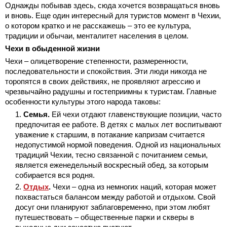
Однажды побывав здесь, сюда хочется возвращаться вновь
и вновь. Еще один интересный для туристов момент в Чехии,
о котором кратко и не расскажешь – это ее культура,
традиции и обычаи, менталитет населения в целом.
Чехи в обыденной жизни
Чехи – олицетворение степенности, размеренности,
последовательности и спокойствия. Эти люди никогда не
торопятся в своих действиях, не проявляют агрессию и
чрезвычайно радушны и гостеприимны к туристам. Главные
особенности культуры этого народа таковы:
Семья.
Ей чехи отдают главенствующие позиции, часто
предпочитая ее работе. В детях с малых лет воспитывают
уважение к старшим, в потакание капризам считается
недопустимой нормой поведения. Одной из национальных
традиций Чехии, тесно связанной с почитанием семьи,
является еженедельный воскресный обед, за которым
собирается вся родня.
Отдых
.
Чехи – одна из немногих наций, которая может
похвастаться балансом между работой и отдыхом. Свой
досуг они планируют заблаговременно, при этом любят
путешествовать – общественные парки и скверы в