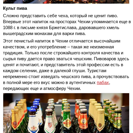
Культ пива
Сложно представить себе чеха, который не ценит пиво.
Впервые этот напиток на просторах Чехии упоминается еще в
1088 г. в письме князя Бржетислава, даровавшего хмель
вышеградским монахам для варки пива.
Этот пенистый напиток в Чехии отличается высочайшим
качеством, и его употребление – такая же неизменная
традиция. Только после строжайшего контроля качества и
сырья пиву дается право зваться чешским. Пивоваров здесь
ценят и почитают, и представитель этой профессии есть в
каждом селении, даже в далекой глуши. Туристам
непременно стоит изведать чешского пива, а прочувствовать
в полной мере его вкус можно в аутентичных
пабах
,
передающих еще и атмосферу Чехии.