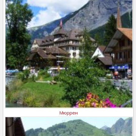
Мюррен