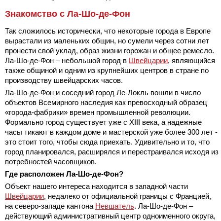
Знакомство с Ла-Шо-де-Фон
Так сложилось исторически, что некоторые города в Европе
вырастали из маленьких общин, но сумели через сотни лет
пронести свой уклад, образ жизни горожан и общее ремесло.
Ла-Шо-де-Фон – небольшой город в
Швейцарии
, являющийся
также общиной и одним из крупнейших центров в стране по
производству швейцарских часов.
Ла-Шо-де-Фон и соседний город Ле-Локль вошли в число
объектов Всемирного наследия как превосходный образец
«города-фабрики» времен промышленной революции.
Формально город существует уже с XIII века, а надежные
часы тикают в каждом доме и мастерской уже более 300 лет -
это стоит того, чтобы сюда приехать. Удивительно и то, что
город планировался, расширялся и перестраивался исходя из
потребностей часовщиков.
Где расположен Ла-Шо-де-Фон?
Объект нашего интереса находится в западной части
Швейцарии
, недалеко от официальной границы с Францией,
на северо-западе кантона
Невшатель
. Ла-Шо-де-Фон –
действующий административный центр одноименного округа,