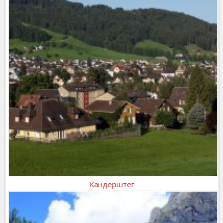
Кандерштег