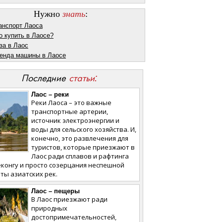
Нужно
знать
:
анспорт Лаоса
о купить в Лаосе?
за в Лаос
енда машины в Лаосе
Последние
статьи:
Лаос – реки
Реки Лаоса – это важные
транспортные артерии,
источник электроэнергии и
воды для сельского хозяйства. И,
конечно, это развлечения для
туристов, которые приезжают в
Лаос ради сплавов и рафтинга
конгу и просто созерцания неспешной
ты азиатских рек.
Лаос – пещеры
В Лаос приезжают ради
природных
достопримечательностей,