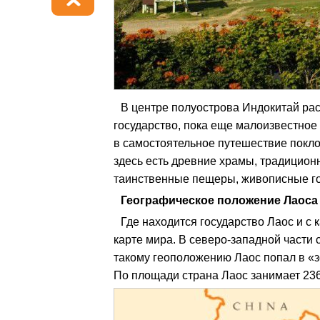
В центре полуострова Индокитай ра
государство, пока еще малоизвестное
в самостоятельное путешествие поклон
здесь есть древние храмы, традицион
таинственные пещеры, живописные го
Географическое положение Лаоса
Где находится государство Лаос и с 
карте мира. В северо-западной части
такому геоположению Лаос попал в «з
По площади страна Лаос занимает 236 