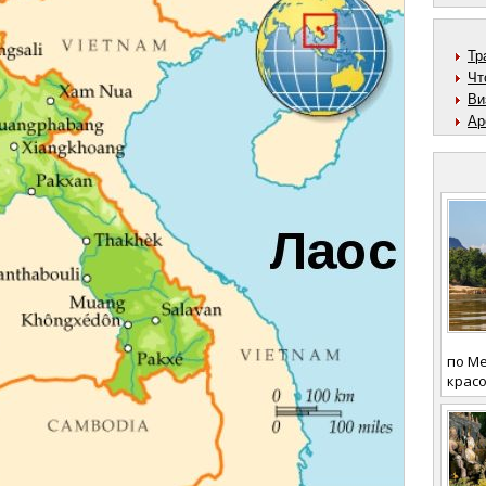
Тр
Чт
Ви
Ар
по Ме
красо