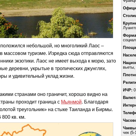
Франци
Офици
Столи
Крупн
Луангп
Форма
социал
сположился небольшой, но многоликий Лаос –
Площа
 в массовом туризме. Изредка сюда отправляются
Насел
ники экзотики. Лаос не имеет выхода к морю, зато
Нацио
вьеты,
ные деревни, укрытые в тропических джунглях,
Плотн
ры и удивительный уклад жизни.
Религи
ИЧР:
0
какими странами оно граничит, хорошо видно на
Валют
 страны проходит граница с
Мьянмой
. Благодаря
Интер
олотой треугольник» на стыке Таиланда и Бирмы.
Телеф
800 кв. км.
Часов
Чаевы
чек (5