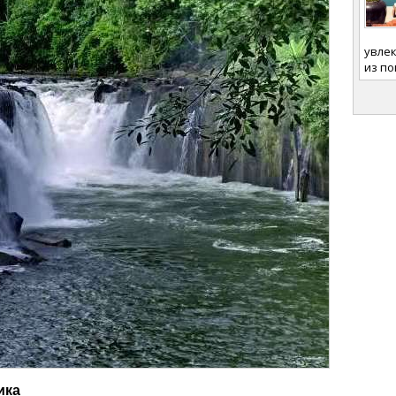
увлек
из п
ика