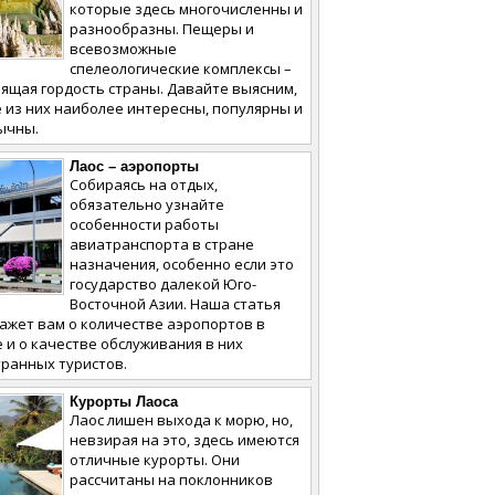
которые здесь многочисленны и
разнообразны. Пещеры и
всевозможные
спелеологические комплексы –
ящая гордость страны. Давайте выясним,
 из них наиболее интересны, популярны и
ычны.
Лаос – аэропорты
Собираясь на отдых,
обязательно узнайте
особенности работы
авиатранспорта в стране
назначения, особенно если это
государство далекой Юго-
Восточной Азии. Наша статья
ажет вам о количестве аэропортов в
 и о качестве обслуживания в них
ранных туристов.
Курорты Лаоса
Лаос лишен выхода к морю, но,
невзирая на это, здесь имеются
отличные курорты. Они
рассчитаны на поклонников