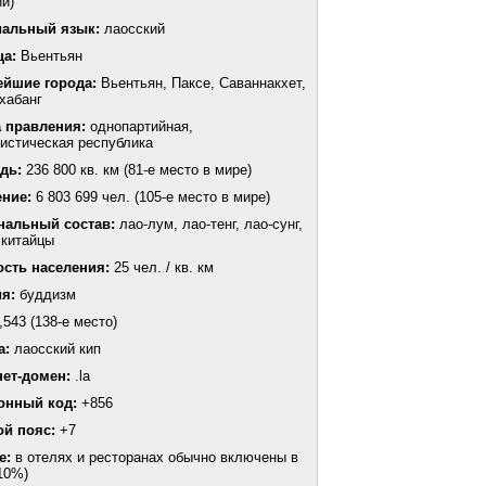
и)
альный язык:
лаосский
ца:
Вьентьян
ейшие города:
Вьентьян, Паксе, Саваннакхет,
хабанг
 правления:
однопартийная,
истическая республика
дь:
236 800 кв. км (81-е место в мире)
ение:
6 803 699 чел. (105-е место в мире)
нальный состав:
лао-лум, лао-тенг, лао-сунг,
 китайцы
ость населения:
25 чел. / кв. км
я:
буддизм
,543 (138-е место)
а:
лаосский кип
нет-домен:
.la
онный код:
+856
ой пояс:
+7
е:
в отелях и ресторанах обычно включены в
-10%)