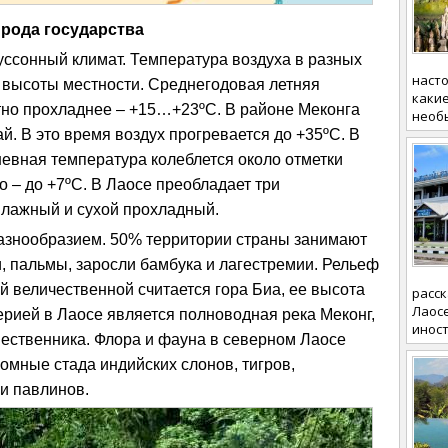
ирода государства
уссонный климат. Температура воздуха в разных
насто
т высоты местности. Среднегодовая летняя
какие
но прохладнее – +15…+23ºС. В районе Меконга
необ
й. В это время воздух прогревается до +35ºС. В
невная температура колеблется около отметки
 – до +7ºС. В Лаосе преобладает три
 влажный и сухой прохладный.
азнообразием. 50% территории страны занимают
и, пальмы, заросли бамбука и лагестремии. Рельеф
 величественной считается гора Биа, ее высота
расск
Лаосе
ерией в Лаосе является полноводная река Меконг,
иност
ественника. Флора и фауна в северном Лаосе
омные стада индийских слонов, тигров,
и павлинов.