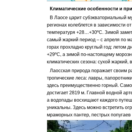
Климатические особенности и пр
В Лаосе царит субэкваториальный м
регионах колеблется в зависимости о
температуря +28…+30ºС. Зимой замет
самый жаркий период – с апреля по ма
горах прохладно круглый год: летом д
+29ºС, а зимой по-настоящему морозно
климатических сезона: сухой жаркий,
Лаосская природа поражает своим р
тропические леса: лавры, папоротник
здесь преимущественно горный. Самой
достигает 2819 м. Главной водной арт
а водопады восхищают каждого путеш
уникальны. Здесь можно встретить огр
мраморных пантер, пестрых попугаев 