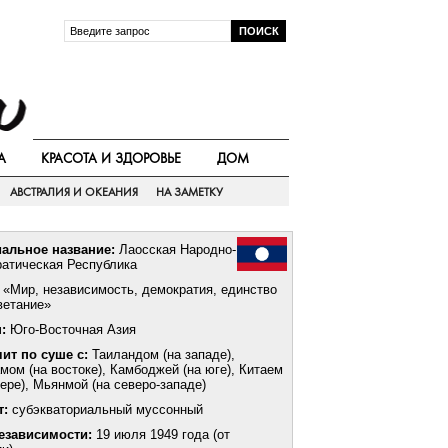
А
КРАСОТА И ЗДОРОВЬЕ
ДОМ
АВСТРАЛИЯ И ОКЕАНИЯ
НА ЗАМЕТКУ
альное название:
Лаосская Народно-
атическая Республика
«Мир, независимость, демократия, единство
ветание»
:
Юго-Восточная Азия
ит по суше с:
Таиландом (на западе),
мом (на востоке), Камбоджей (на юге), Китаем
вере), Мьянмой (на северо-западе)
т:
субэкваториальный муссонный
езависимости:
19 июля 1949 года (от