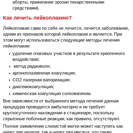
аборты, прижигание эрозии лекарственными
средствами).
Как лечить лейкоплакию?
Лейкоплакия сама по себе не лечится, лечится заболевание,
одним из признаков которой лейкоплакия и является. При
этом могут использоваться следующие методы лечения
лейкоплакии:
удаление очаговых участков в результате криогенного
воздействия;
метод радиоволн;
аргоноплазменная коагуляция;
СО2 лазерная вапоризация;
диатемокоагуляция;
химическая коагуляция солковагином.
Вне зависимости от выбранного метода лечения данная
процедура проводится амбулаторно и не требует
круглосуточного нахождения в стационаре, поскольку
серьезные побочные реакции, как правило, отсутствуют.
Полное заживление слизистой матки может наступить как
через две недели, так и через два месяца, что также