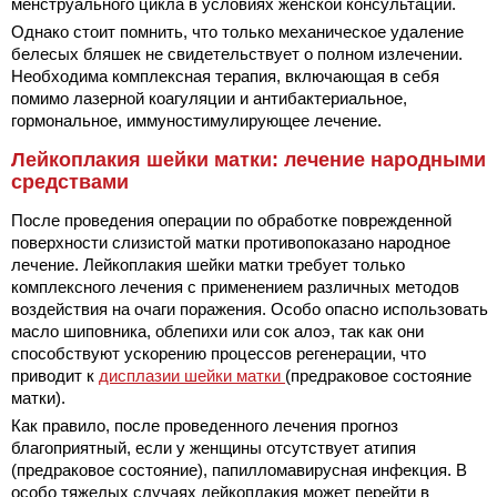
менструального цикла в условиях женской консультации.
Однако стоит помнить, что только механическое удаление
белесых бляшек не свидетельствует о полном излечении.
Необходима комплексная терапия, включающая в себя
помимо лазерной коагуляции и антибактериальное,
гормональное, иммуностимулирующее лечение.
Лейкоплакия шейки матки: лечение народными
средствами
После проведения операции по обработке поврежденной
поверхности
слизистой матки противопоказано народное
лечение. Лейкоплакия шейки матки требует только
комплексного лечения с применением различных методов
воздействия на очаги поражения. Особо опасно использовать
масло шиповника, облепихи или сок алоэ, так как они
способствуют ускорению процессов регенерации, что
приводит к
дисплазии шейки матки
(предраковое состояние
матки).
Как правило, после проведенного лечения прогноз
благоприятный, если у женщины отсутствует атипия
(предраковое состояние), папилломавирусная инфекция. В
особо тяжелых случаях лейкоплакия может перейти в