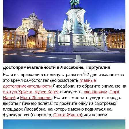
Достопримечательности в Лиссабоне, Португалия
Если вы приехали в столицу страны на 1-2 дня и желаете за
это время самостоятельно осмотреть
главные
достопримечательности
Лиссабона, то обратите внимание на
статую Христа
,
музеи Карет
и искусств,
океанариум
,
Парк
Наций
и
Мост 25 апреля
. Если вы желаете увидеть город с
высоты птичьего полета, то посетите одну из смотровых
площадок Лиссабона, на которые можно подняться на
фуникулерах (например,
Санта-Жушта
) или пешком.