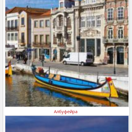
Албуфейра