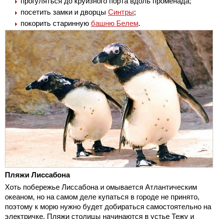
прогуляться до круизного порта вдоль променада;
посетить замки и дворцы
Синтры
;
покорить старинную
башню Белем
.
Пляжи Лиссабона
Хоть побережье Лиссабона и омывается Атлантическим
океаном, но на самом деле купаться в городе не принято,
поэтому к морю нужно будет добираться самостоятельно на
электричке. Пляжи столицы начинаются в устье Тежу и