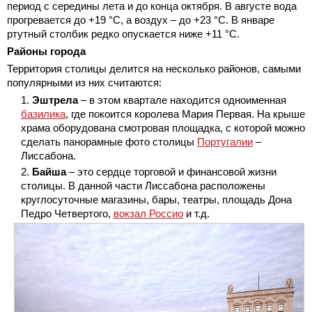
период с середины лета и до конца октября. В августе вода
прогревается до +19 °C, а воздух – до +23 °C. В январе
ртутный столбик редко опускается ниже +11 °C.
Районы города
Территория столицы делится на несколько районов, самыми
популярными из них считаются:
Эштрела
– в этом квартале находится одноименная
базилика
, где покоится королева Мария Первая. На крыше
храма оборудована смотровая площадка, с которой можно
сделать панорамные фото столицы
Португалии
–
Лиссабона.
Байша
– это сердце торговой и финансовой жизни
столицы. В данной части Лиссабона расположены
круглосуточные магазины, бары, театры, площадь Дона
Педро Четвертого,
вокзал Россио
и т.д.