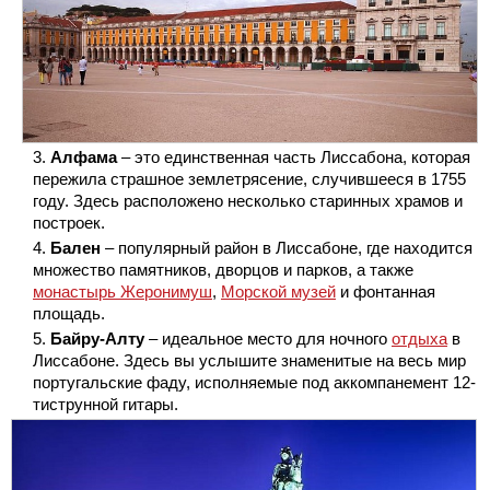
Алфама
– это единственная часть Лиссабона, которая
пережила страшное землетрясение, случившееся в 1755
году. Здесь расположено несколько старинных храмов и
построек.
Бален
– популярный район в Лиссабоне, где находится
множество памятников, дворцов и парков, а также
монастырь Жеронимуш
,
Морской музей
и фонтанная
площадь.
Байру-Алту
– идеальное место для ночного
отдыха
в
Лиссабоне. Здесь вы услышите знаменитые на весь мир
португальские фаду, исполняемые под аккомпанемент 12-
тиструнной гитары.