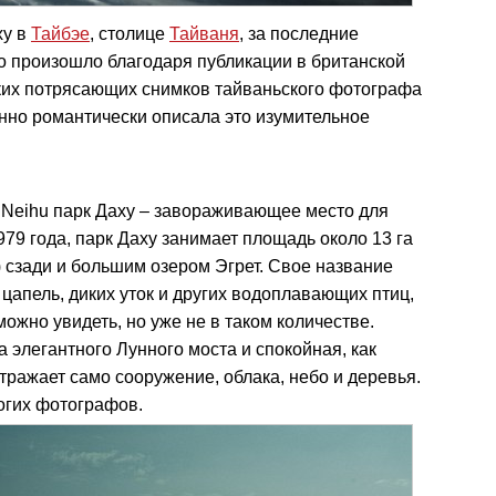
ху в
Тайбэе
, столице
Тайваня
, за последние
то произошло благодаря публикации в британской
ольких потрясающих снимков тайваньского фотографа
енно романтически описала это изумительное
Neihu парк Даху – завораживающее место для
79 года, парк Даху занимает площадь около 13 га
) сзади и большим озером Эгрет. Свое название
цапель, диких уток и других водоплавающих птиц,
можно увидеть, но уже не в таком количестве.
 элегантного Лунного моста и спокойная, как
отражает само сооружение, облака, небо и деревья.
огих фотографов.