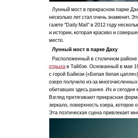
Лунный мост в прекрасном парке Да
несколько лет стал очень знаменит. Э
газете “Daily Mail” в 2012 году неск
и истории, которая красиво и соверш
место.
Лунный мост в парке Даху
Расположенный в столичном районе 
отдыха
в Тайбэе. Основанный в мае 19
с горой Байюзи («Белая белая цапля»
озеро получило из-за многочисленных 
обитавших здесь ранее. Их и сегодня 
Взгляд притягивают прекрасная форма
зеркало, поверхность озера, которое 
Эта поэтическая сцена привлекает мн