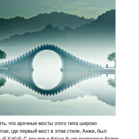
ть, что арочные мосты этого типа широко
тае, где первый мост в этом стиле, Анжи, был
ый Хэбэй. С тех пор в Китае было возведено более