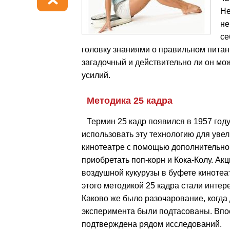
Не
не
се
головку знаниями о правильном питани
загадочный и действительно ли он мо
усилий.
Методика 25 кадра
Термин 25 кадр появился в 1957 год
использовать эту технологию для уве
кинотеатре с помощью дополнительно
приобретать поп-корн и Кока-Колу. Ак
воздушной кукурузы в буфете кинотеа
этого методикой 25 кадра стали интер
Каково же было разочарование, когда
эксперимента были подтасованы. Впо
подтверждена рядом исследований.