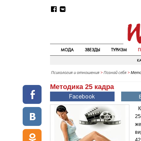
МОДА
ЗВЕЗДЫ
ТУРИЗМ
П
КА
Психология и отношения
>
Познай себя
>
Мето
Методика 25 кадра
К
25
же
ви
42