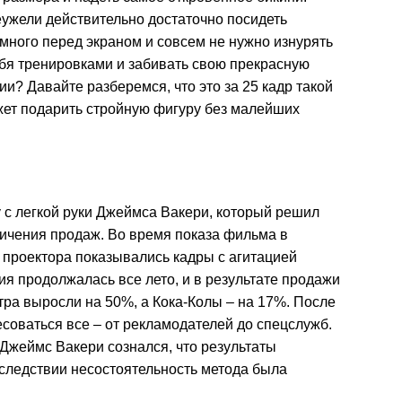
ужели действительно достаточно посидеть
много перед экраном и совсем не нужно изнурять
бя тренировками и забивать свою прекрасную
и? Давайте разберемся, что это за 25 кадр такой
жет подарить стройную фигуру без малейших
у с легкой руки Джеймса Вакери, который решил
личения продаж. Во время показа фильма в
 проектора показывались кадры с агитацией
ция продолжалась все лето, и в результате продажи
тра выросли на 50%, а Кока-Колы – на 17%. После
есоваться все – от рекламодателей до спецслужб.
 Джеймс Вакери сознался, что результаты
следствии несостоятельность метода была