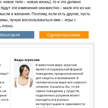
 новое тело – новая жизнь), то и это должно
 будут эти изменения неизвестно – мало кто из нас
сли и желания. Поэтому, если есть другие, пусть
емы, лучше воспользоваться ими – игры с
 плохо.
Виды агрессии
и
В животном мире агрессия
является нормальной формой
лова?
поведения, предназначенной
для защиты и выживания. В
е в
человеческом мире все намного
ы
сложнее. Казалось бы, то же
, не
самое поведение у существ,
дные
наделенных разумом может
 хотя
находиться в разных
интерпретациях в зависимости