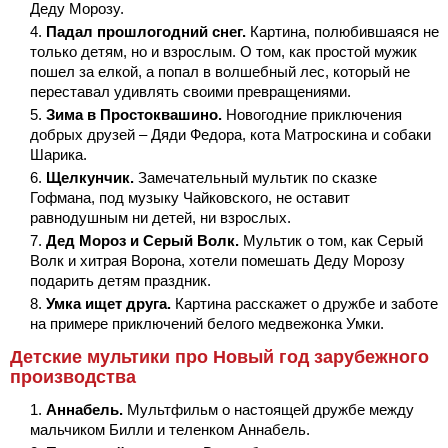
Деду Морозу.
Падал прошлогодний снег.
Картина, полюбившаяся не
только детям, но и взрослым. О том, как простой мужик
пошел за елкой, а попал в волшебный лес, который не
переставал удивлять своими превращениями.
Зима в Простоквашино.
Новогодние приключения
добрых друзей – Дяди Федора, кота Матроскина и собаки
Шарика.
Щелкунчик.
Замечательный мультик по сказке
Гофмана, под музыку Чайковского, не оставит
равнодушным ни детей, ни взрослых.
Дед Мороз и Серый Волк.
Мультик о том, как Серый
Волк и хитрая Ворона, хотели помешать Деду Морозу
подарить детям праздник.
Умка ищет друга.
Картина расскажет о дружбе и заботе
на примере приключений белого медвежонка Умки.
Детские мультики про Новый год зарубежного
производства
Аннабель.
Мультфильм о настоящей дружбе между
мальчиком Билли и теленком Аннабель.