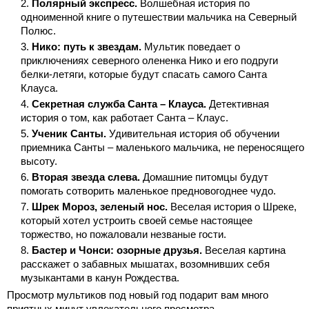
Полярный экспресс.
Волшебная история по
одноименной книге о путешествии мальчика на Северный
Полюс.
Нико: путь к звездам.
Мультик поведает о
приключениях северного олененка Нико и его подруги
белки-летяги, которые будут спасать самого Санта
Клауса.
Секретная служба Санта – Клауса.
Детективная
история о том, как работает Санта – Клаус.
Ученик Санты.
Удивительная история об обучении
приемника Санты – маленького мальчика, не переносящего
высоту.
Вторая звезда слева.
Домашние питомцы будут
помогать сотворить маленькое предновогоднее чудо.
Шрек Мороз, зеленый нос.
Веселая история о Шреке,
который хотел устроить своей семье настоящее
торжество, но пожаловали незваные гости.
Бастер и Чонси: озорные друзья.
Веселая картина
расскажет о забавных мышатах, возомнивших себя
музыкантами в канун Рождества.
Просмотр мультиков под новый год подарит вам много
приятных минут увлекательного просмотра.