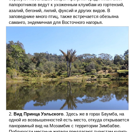
папоротников ведут к ухоженным клумбам из гортензий,
азалий, бегоний, лилий, фуксий и других видов. В
заповеднике много птиц, также встречается обезьяна
саманго, эндемичная для Восточного нагорья.
Вид Принца Уэльского
. Здесь же в горах Бвумба, на
одной из возвышенностей есть место, откуда открывается
панорамный вид на Мозамбик с территории Зимбабве.
Поблизости местные жители предлагают туристам купить