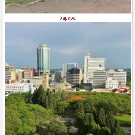
Хараре