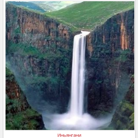
Иньянгани