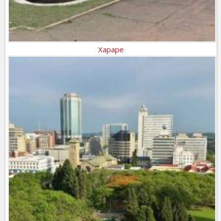
Хараре