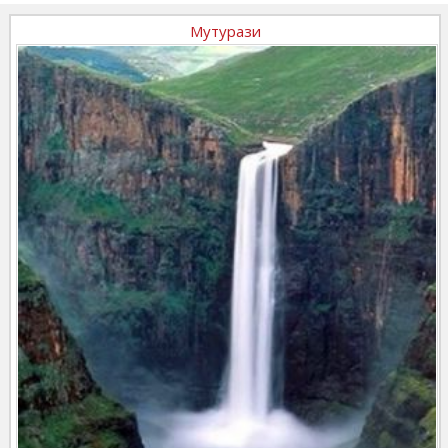
Мутурази