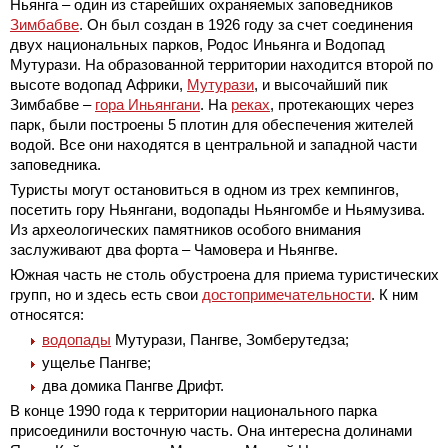
Ньянга – один из старейших охраняемых заповедников
Зимбабве
. Он был создан в 1926 году за счет соединения
двух национальных парков, Родос Иньянга и Водопад
Мутурази. На образованной территории находится второй по
высоте водопад Африки,
Мутурази
, и высочайший пик
Зимбабве –
гора Иньянгани
. На
реках
, протекающих через
парк, были построены 5 плотин для обеспечения жителей
водой. Все они находятся в центральной и западной части
заповедника.
Туристы могут остановиться в одном из трех кемпингов,
посетить гору Ньянгани, водопады Ньянгомбе и Ньямузива.
Из археологических памятников особого внимания
заслуживают два форта – Чамовера и Ньянгве.
Южная часть не столь обустроена для приема туристических
групп, но и здесь есть свои
достопримечательности
. К ним
относятся:
водопады
Мутурази, Пангве, Зомберутедза;
ущелье Пангве;
два домика Пангве Дрифт.
В конце 1990 года к территории национального парка
присоединили восточную часть. Она интересна долинами