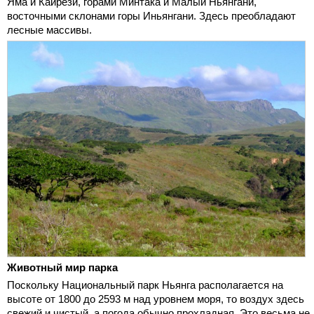
Яма и Кайрези, горами Минтака и Малый Ньянгани,
восточными склонами горы Иньянгани. Здесь преобладают
лесные массивы.
Животный мир парка
Поскольку Национальный парк Ньянга располагается на
высоте от 1800 до 2593 м над уровнем моря, то воздух здесь
свежий и чистый, а погода обычно прохладная. Это весьма не