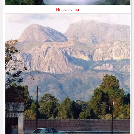
Иньянгани