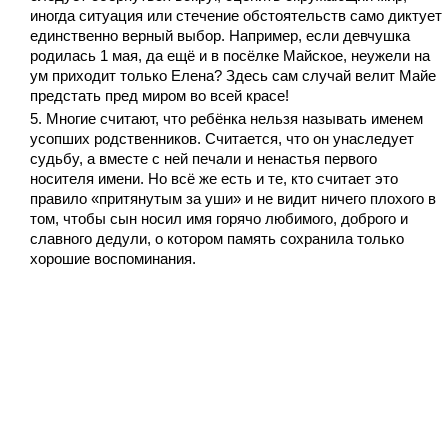
иногда ситуация или стечение обстоятельств само диктует
единственно верный выбор. Например, если девчушка
родилась 1 мая, да ещё и в посёлке Майское, неужели на
ум приходит только Елена? Здесь сам случай велит Майе
предстать пред миром во всей красе!
Многие считают, что ребёнка нельзя называть именем
усопших родственников. Считается, что он унаследует
судьбу, а вместе с ней печали и ненастья первого
носителя имени. Но всё же есть и те, кто считает это
правило «притянутым за уши» и не видит ничего плохого в
том, чтобы сын носил имя горячо любимого, доброго и
славного дедули, о котором память сохранила только
хорошие воспоминания.