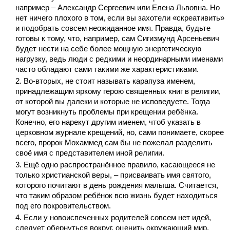
например – Александр Сергеевич или Елена Львовна. Но
нет ничего плохого в том, если вы захотели «скреативить»
и подобрать совсем неожиданное имя. Правда, будьте
готовы к тому, что, например, сам Сигизмунд Арсеньевич
будет нести на себе более мощную энергетическую
нагрузку, ведь люди с редкими и неординарными именами
часто обладают сами такими же характеристиками.
Во-вторых, не стоит называть карапуза именем,
принадлежащим яркому герою священных книг в религии,
от которой вы далеки и которые не исповедуете. Тогда
могут возникнуть проблемы при крещении ребёнка.
Конечно, его нарекут другим именем, чтоб указать в
церковном журнале крещений, но, сами понимаете, скорее
всего, пророк Мохаммед сам бы не пожелал разделить
своё имя с представителем иной религии.
Ещё одно распространённое правило, касающееся не
только христианской веры, – присваивать имя святого,
которого почитают в день рождения малыша. Считается,
что таким образом ребёнок всю жизнь будет находиться
под его покровительством.
Если у новоиспеченных родителей совсем нет идей,
следует обернуться вокруг, оценить окружающий мир,