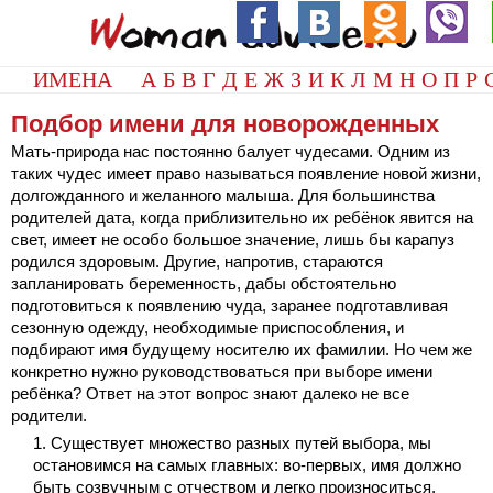
ИМЕНА
А
Б
В
Г
Д
Е
Ж
З
И
К
Л
М
Н
О
П
Р
Подбор имени для новорожденных
Мать-природа нас постоянно балует чудесами. Одним из
таких чудес имеет право называться появление новой жизни,
долгожданного и желанного малыша. Для большинства
родителей дата, когда приблизительно их ребёнок явится на
свет, имеет не особо большое значение, лишь бы карапуз
родился здоровым. Другие, напротив, стараются
запланировать беременность, дабы обстоятельно
подготовиться к появлению чуда, заранее подготавливая
сезонную одежду, необходимые приспособления, и
подбирают имя будущему носителю их фамилии. Но чем же
конкретно нужно руководствоваться при выборе имени
ребёнка? Ответ на этот вопрос знают далеко не все
родители.
Существует множество разных путей выбора, мы
остановимся на самых главных: во-первых, имя должно
быть созвучным с отчеством и легко произноситься,