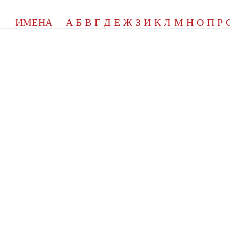
ИМЕНА
А
Б
В
Г
Д
Е
Ж
З
И
К
Л
М
Н
О
П
Р