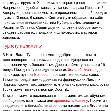
и раки, датируемые XIII веком, в которых хранятся реликвии.
Например, в одной из капелл установлена рака Пресвятой
Богородицы, согласно местным преданиям спасшей город от
чумы в XI веке. В капелле Святого Луки обращает на себя
пристальное внимание картина Рубенса «Чистилище» и
Распятие XVI века. Среди других полотен в соборе можно
увидеть работы голландских и фламандских мастеров
живописи.
Туристу на заметку
В Нотр-Дам в Турне легко можно добраться пешком от
железнодорожного вокзала города, находящегося на
расстоянии чуть больше 1 км. Дорога займет у вас всего 15
минут. Поезда в Турне идут из многих
бельгийских городов
,
например, путь из
Брюсселя
составит менее часа езды.
Также на поезде можно доехать из французских Лилля и
Парижа. Кроме того, запомните, что на внутренних маршрутах
Турне может именоваться как Doornijk.
Также вы можете воспользоваться самолетом, автобусным
сообщением, взять такси или
арендовать машину
. Примите к
сведению, что ближайшие аэропорты находятся в Лилле или
Брюсселе, время в пути из Брюсселя на автобусе занимает