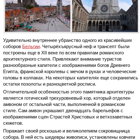
Удивительно внутреннее убранство одного из красивейших
соборов
Бельгии
. Четырёхъярусный неф и трансепт были
построены еще в XII веке по всем правилам романского
архитектурного стиля. Привлекают внимание туристов
разнообразные капители с изображениями богов Древнего
Египта, франкской королевы с мечом в руках и человеческие
головы в колпаках. На некоторых капителях еще сохранились
остатки позолоты и разноцветной росписи.
Отличительной особенностью этого памятника архитектуры
является готический трехуровневый хор, который отделен
амвоном от остальной части, выполненной в романском
стиле. Сам амвон украшают двенадцать барельефов с
изображениями сцен Страстей Христовых и ветхозаветных
сюжетов.
Поражает своей роскошью и великолепием сокровищница
собора. В ней есть шедевры живописи, установлены ковчеги