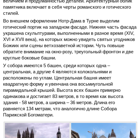
величием и продуманностью деталей. Архитектурный облик
памятника включает в себя черты романского и готического
стилей.
Во внешнем оформлении Нотр-Дама в Турне выделим
готический портик на западном фасаде. Нижняя часть фасада
украшена скульптурами, выполненными в разное время (XIV,
XVI и XVII века), на которых можно увидеть святых угодников
Божиих или сцены ветхозаветной истории. Чуть повыше
обратите внимание на окно-розу, треугольный фронтон и две
круглые боковые башни.
У собора имеются 5 башен, среди которых одна –
центральная, а другие 4 являются колокольнями и
расположены по углам. Центральная башня имеет
квадратную форму и увенчана она восьмиугольной
пирамидальной крышей. Высота всех башен примерно
одинакова и достигает 83 метров, в то время как высота
здания - 58 метров, а ширина – 36 метров. Длина его
равняется 134 метрам, что аналогично длине Собора
Парижской Богоматери.