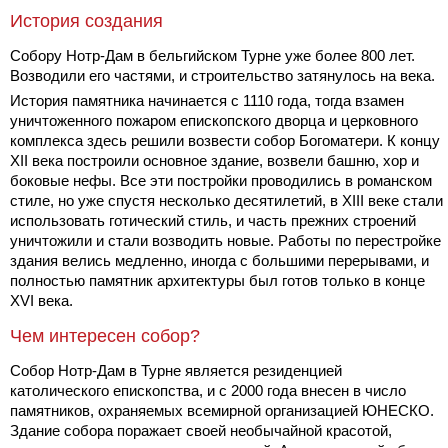
История создания
Собору Нотр-Дам в бельгийском Турне уже более 800 лет.
Возводили его частями, и строительство затянулось на века.
История памятника начинается с 1110 года, тогда взамен
уничтоженного пожаром епископского дворца и церковного
комплекса здесь решили возвести собор Богоматери. К концу
XII века построили основное здание, возвели башню, хор и
боковые нефы. Все эти постройки проводились в романском
стиле, но уже спустя несколько десятилетий, в XIII веке стали
использовать готический стиль, и часть прежних строений
уничтожили и стали возводить новые. Работы по перестройке
здания велись медленно, иногда с большими перерывами, и
полностью памятник архитектуры был готов только в конце
XVI века.
Чем интересен собор?
Собор Нотр-Дам в Турне является резиденцией
католического епископства, и с 2000 года внесен в число
памятников, охраняемых всемирной организацией ЮНЕСКО.
Здание собора поражает своей необычайной красотой,