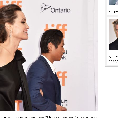
встре
дости
бесед
время съемок ток-шоу "Ночная линия" на канале