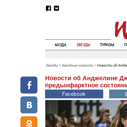
МОДА
ЗВЕЗДЫ
ТУРИЗМ
П
Звезды
>
Звёздные новости
>
Новости об Андж
Новости об Анджелине Дж
предынфарктное состоя