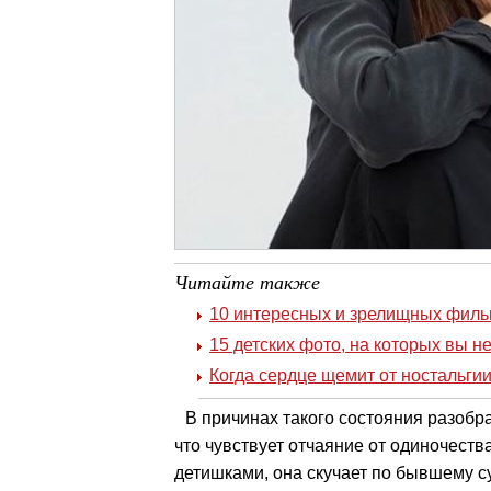
Читайте также
10 интересных и зрелищных филь
15 детских фото, на которых вы н
Когда сердце щемит от ностальгии:
В причинах такого состояния разобр
что чувствует отчаяние от одиночест
детишками, она скучает по бывшему с