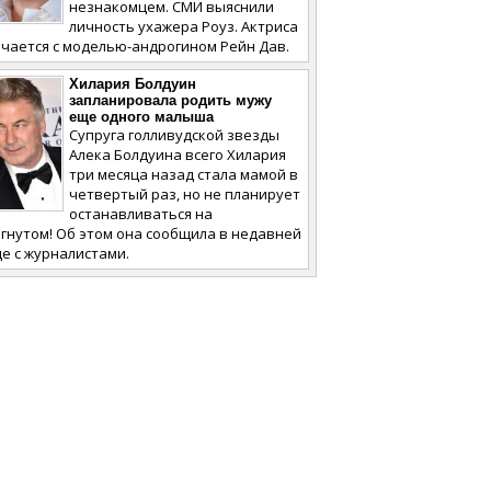
незнакомцем. СМИ выяснили
личность ухажера Роуз. Актриса
чается с моделью-андрогином Рейн Дав.
Хилария Болдуин
запланировала родить мужу
еще одного малыша
Супруга голливудской звезды
Алека Болдуина всего Хилария
три месяца назад стала мамой в
четвертый раз, но не планирует
останавливаться на
гнутом! Об этом она сообщила в недавней
е с журналистами.