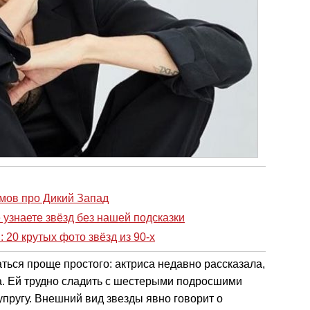
мов про Дикий Запад
е узнаете звёзд без нашей подсказки
 20 крутых фото звёзд из 90-х
аться проще простого: актриса недавно рассказала,
ва. Ей трудно сладить с шестерыми подросшими
упругу. Внешний вид звезды явно говорит о