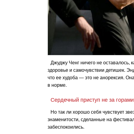
Джуджу Ченг ничего не оставалось, к
здоровье и самочувствии детишек. Эн
что ее худоба — это не анорексия. Она
в норме.
Сердечный приступ не за горами
Но так ли хорошо себя чувствует зв
знаменитости, сделанные на фестивал
забеспокоились.