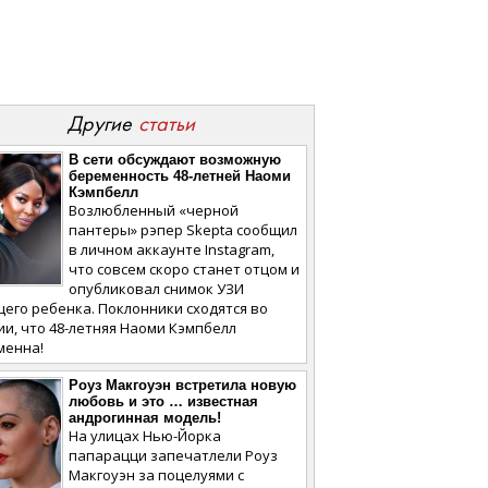
Другие
статьи
В сети обсуждают возможную
беременность 48-летней Наоми
Кэмпбелл
Возлюбленный «черной
пантеры» рэпер Skepta сообщил
в личном аккаунте Instagram,
что совсем скоро станет отцом и
опубликовал снимок УЗИ
его ребенка. Поклонники сходятся во
и, что 48-летняя Наоми Кэмпбелл
менна!
Роуз Макгоуэн встретила новую
любовь и это … известная
андрогинная модель!
На улицах Нью-Йорка
папарацци запечатлели Роуз
Макгоуэн за поцелуями с