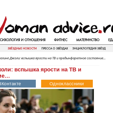
СИХОЛОГИЯ И ОТНОШЕНИЯ
ФИТНЕС
МАТЕРИНСТВО
ЕД
ЗВЁЗДНЫЕ НОВОСТИ
ПРЕССА О ЗВЁЗДАХ
ЭНЦИКЛОПЕДИЯ ЗВЁЗД
елине Джоли: вспышка ярости на ТВ и предынфарктное состояние…
оли: вспышка ярости на ТВ и
ние…