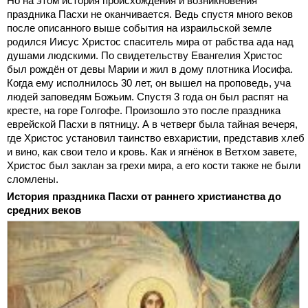
Но на этом история происхождения и возникновения
праздника Пасхи не оканчивается. Ведь спустя много веков
после описанного выше события на израильской земле
родился Иисус Христос спаситель мира от рабства ада над
душами людскими. По свидетельству Евангелия Христос
был рождён от девы Марии и жил в дому плотника Иосифа.
Когда ему исполнилось 30 лет, он вышел на проповедь, уча
людей заповедям Божьим. Спустя 3 года он был распят на
кресте, на горе Голгофе. Произошло это после праздника
еврейской Пасхи в пятницу. А в четверг была тайная вечеря,
где Христос установил таинство евхаристии, представив хлеб
и вино, как свои тело и кровь. Как и ягнёнок в Ветхом завете,
Христос был заклан за грехи мира, а его кости также не были
сломлены.
История праздника Пасхи от раннего христианства до
средних веков