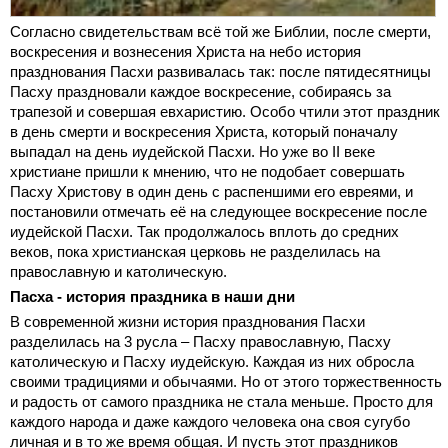
Согласно свидетельствам всё той же Библии, после смерти,
воскресения и вознесения Христа на небо история
празднования Пасхи развивалась так: после пятидесятницы
Пасху праздновали каждое воскресение, собираясь за
трапезой и совершая евхаристию. Особо чтили этот праздник
в день смерти и воскресения Христа, который поначалу
выпадал на день иудейской Пасхи. Но уже во II веке
христиане пришли к мнению, что не подобает совершать
Пасху Христову в один день с распеншими его евреями, и
постановили отмечать её на следующее воскресение после
иудейской Пасхи. Так продолжалось вплоть до средних
веков, пока христианская церковь не разделилась на
православную и католическую.
Пасха - история праздника в наши дни
В современной жизни история празднования Пасхи
разделилась на 3 русла – Пасху православную, Пасху
католическую и Пасху иудейскую. Каждая из них обросла
своими традициями и обычаями. Но от этого торжественность
и радость от самого праздника не стала меньше. Просто для
каждого народа и даже каждого человека она своя сугубо
личная и в то же время общая. И пусть этот праздников