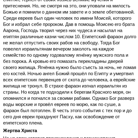
притеснения. Но, не смотря на это, они уповали на милость
Божью и помнили о данном им завете и о земле обетованной.
Среди евреев был один человек по имени Моисей, которого
Бог и избрал себе пророком. Дав в помощь Моисею его брата
Аарона, Господь творил через них чудеса и насылал на
египтян различные казни числом 10. Египетский фараон долго
не желал отпустить своих рабов на свободу. Тогда Бог
повелел израильтянам вечером заколоть на каждое
семейство по одному годовалому ягнёнку мужского пола и
без порока. А кровью его помазать перекладины дверей
своего жилища. Ягнёнка нужно было съесть за ночь, не ломая
его костей. Ночью ангел Божий прошёл по Египту и умертвил
всех египетских первенцев от скота до человека, а еврейские
жилища не тронул. В страхе фараон изгнал израильтян из
страны. Но когда те подходили к берегам Красного моря, он
опомнился и погнался за своими рабами. Однако Бог разверз
воды морские и провёл евреев по морю, как по суше, а
фараон был потоплен. В честь этого события с тех пор и до
сего дня евреи празднуют Пасху, как освобождение от
египетского плена.
Жертва Христа