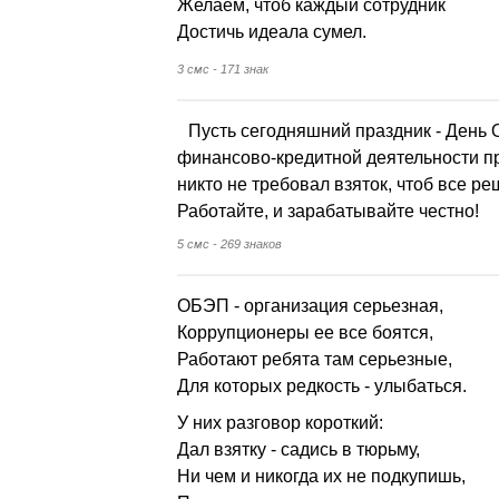
Желаем, чтоб каждый сотрудник
Достичь идеала сумел.
3 смс - 171 знак
Пусть сегодняшний праздник - День 
финансово-кредитной деятельности пр
никто не требовал взяток, чтоб все р
Работайте, и зарабатывайте честно!
5 смс - 269 знаков
ОБЭП - организация серьезная,
Коррупционеры ее все боятся,
Работают ребята там серьезные,
Для которых редкость - улыбаться.
У них разговор короткий:
Дал взятку - садись в тюрьму,
Ни чем и никогда их не подкупишь,