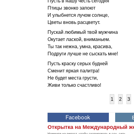
Пусть в нашу честь сегодня
Птицы звонко запоют
И улыбнется лучом солнце,
Цветы вновь расцветут.
Пускай любимый твой мужчина
Окутает лаской, вниманьем.
Ты так нежна, умна, красива,
Подруги лучше не сыскать мне!
Пусть краску серых будней
Сменит яркая палитра!
Не будет места грусти,
Живи только счастливо!
1
2
3
Открытка на Международный жен
Нажмите на репост, чтобы скопировать в соц. сеть