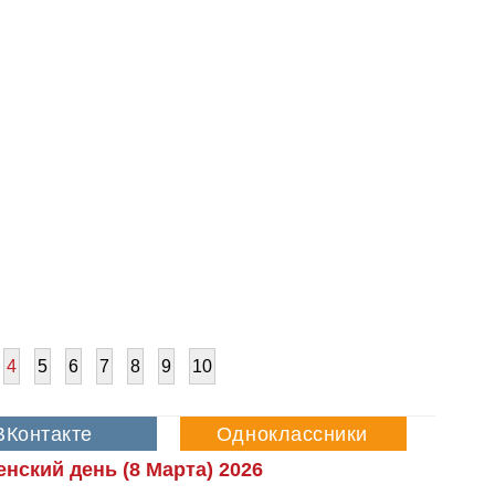
4
5
6
7
8
9
10
ский день (8 Марта) 2026