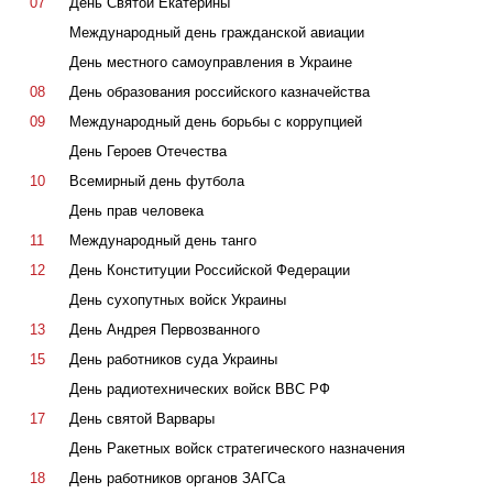
07
День Святой Екатерины
Международный день гражданской авиации
День местного самоуправления в Украине
08
День образования российского казначейства
09
Международный день борьбы с коррупцией
День Героев Отечества
10
Всемирный день футбола
День прав человека
11
Международный день танго
12
День Конституции Российской Федерации
День сухопутных войск Украины
13
День Андрея Первозванного
15
День работников суда Украины
День радиотехнических войск ВВС РФ
17
День святой Варвары
День Ракетных войск стратегического назначения
18
День работников органов ЗАГСа