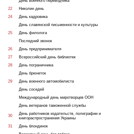
День военного переводчика
22
Николин день
24
День кадровика
День славянской письменности и культуры
25
День филолога
Последний звонок
26
День предпринимателя
27
Всероссийский день библиотек
28
День пограничника
День брюнеток
29
День военного автомобилиста
День соседей
Международный день миротворцев ООН
День ветеранов таможенной службы
День работников издательств, полиграфии и
30
книгораспространения Украины
31
День блондинок