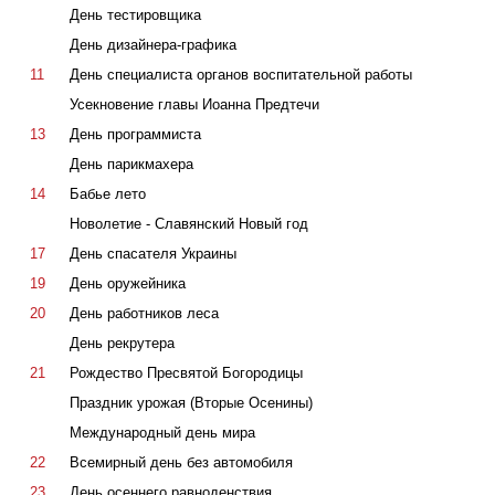
День тестировщика
День дизайнера-графика
11
День специалиста органов воспитательной работы
Усекновение главы Иоанна Предтечи
13
День программиста
День парикмахера
14
Бабье лето
Новолетие - Славянский Новый год
17
День спасателя Украины
19
День оружейника
20
День работников леса
День рекрутера
21
Рождество Пресвятой Богородицы
Праздник урожая (Вторые Осенины)
Международный день мира
22
Всемирный день без автомобиля
23
День осеннего равноденствия