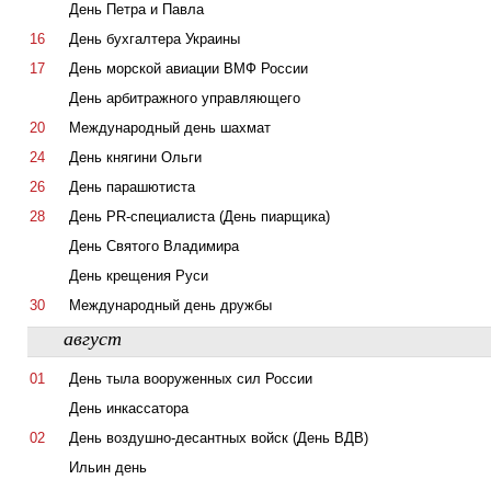
День Петра и Павла
16
День бухгалтера Украины
17
День морской авиации ВМФ России
День арбитражного управляющего
20
Международный день шахмат
24
День княгини Ольги
26
День парашютиста
28
День PR-специалиста (День пиарщика)
День Святого Владимира
День крещения Руси
30
Международный день дружбы
август
01
День тыла вооруженных сил России
День инкассатора
02
День воздушно-десантных войск (День ВДВ)
Ильин день