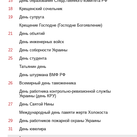
15
День образования Следственного комитета РФ
18
Крещенский сочельник
19
День супруга
Крещение Господне (Господне Богоявление)
21
День объятий
День инженерных войск
22
День соборности Украины
25
День студента
Татьянин день
День штурмана ВМФ РФ
26
Всемирный день таможенника
День работника контрольно-ревизионной службы
Украины (день КРУ)
27
День Святой Нины
Международный день памяти жертв Холокоста
29
День работников пожарной охраны Украины
31
День ювелира