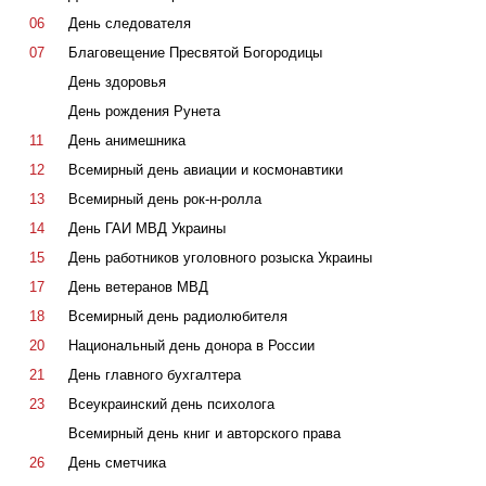
06
День следователя
07
Благовещение Пресвятой Богородицы
День здоровья
День рождения Рунета
11
День анимешника
12
Всемирный день авиации и космонавтики
13
Всемирный день рок-н-ролла
14
День ГАИ МВД Украины
15
День работников уголовного розыска Украины
17
День ветеранов МВД
18
Всемирный день радиолюбителя
20
Национальный день донора в России
21
День главного бухгалтера
23
Всеукраинский день психолога
Всемирный день книг и авторского права
26
День сметчика