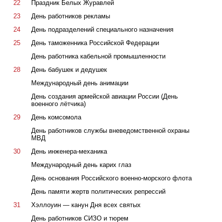
22
Праздник Белых Журавлей
23
День работников рекламы
24
День подразделений специального назначения
25
День таможенника Российской Федерации
День работника кабельной промышленности
28
День бабушек и дедушек
Международный день анимации
День создания армейской авиации России (День
военного лётчика)
29
День комсомола
День работников службы вневедомственной охраны
МВД
30
День инженера-механика
Международный день карих глаз
День основания Российского военно-морского флота
День памяти жертв политических репрессий
31
Хэллоуин — канун Дня всех святых
День работников СИЗО и тюрем