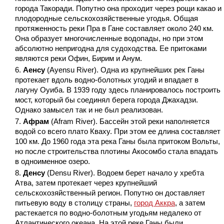
города Такоради. Попутно она проходит через рощи какао и
плодородные сельскохозяйственные угодья. Общая
протяженность реки Пра в Гане составляет около 240 км.
Она образует многочисленные водопады, но при этом
абсолютно непригодна для судоходства. Ее притоками
являются реки Офин, Бирим и Анум.
Аенсу
(Ayensu River). Одна из крупнейших рек Ганы
протекает вдоль водно-болотных угодий и впадает в
лагуну Оуиба. В 1939 году здесь планировалось построить
мост, который бы соединял берега города Джахадзи.
Однако замысел так и не был реализован.
Афрам
(Afram River). Бассейн этой реки наполняется
водой со всего плато Кваху. При этом ее длина составляет
100 км. До 1960 года эта река Ганы была притоком Вольты,
но после строительства плотины Акосомбо стала впадать
в одноименное озеро.
Денсу
(Densu River). Водоем берет начало у хребта
Атва, затем протекает через крупнейший
сельскохозяйственный регион. Попутно он доставляет
питьевую воду в столицу страны,
город Аккра
, а затем
растекается по водно-болотным угодьям недалеко от
Атлантического океана. На этой реке Ганы были