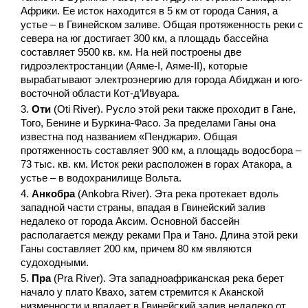
Африки. Ее исток находится в 5 км от города Сания, а
устье – в Гвинейском заливе. Общая протяженность реки с
севера на юг достигает 300 км, а площадь бассейна
составляет 9500 кв. км. На ней построены две
гидроэлектростанции (Аяме-I, Аяме-II), которые
вырабатывают электроэнергию для города Абиджан и юго-
восточной области Кот-д’Ивуара.
Оти
(Oti River). Русло этой реки также проходит в Гане,
Того, Бенине и Буркина-Фасо. За пределами Ганы она
известна под названием «Пенджари». Общая
протяженность составляет 900 км, а площадь водосбора –
73 тыс. кв. км. Исток реки расположен в горах Атакора, а
устье – в водохранилище Вольта.
Анкобра
(Ankobra River). Эта река протекает вдоль
западной части страны, впадая в Гвинейский залив
недалеко от города Аксим. Основной бассейн
располагается между реками Пра и Тано. Длина этой реки
Ганы составляет 200 км, причем 80 км являются
судоходными.
Пра
(Pra River). Эта западноафриканская река берет
начало у плато Квахо, затем стремится к Аканской
низменности и впадает в Гвинейский залив недалеко от