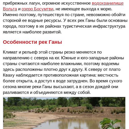
прибрежных лагун, огромное искусственное
водохранилище
Вольта
и
озеро Босумтви
, не имеющее выхода к морю.
Именно поэтому, путешествуя по стране, невозможно обойти
стороной ее водные ресурсы. У всех рек Ганы были основаны
города, поэтому в их районах туристическая инфраструктура
является наиболее развитой.
Особенности рек Ганы
Климат и рельеф этой страны резко меняются по
направлению с севера на юг. Южные и юго-западные районы
страны считаются наиболее влажными, поэтому водоемы
здесь расположены плотно друг к другу. К северу от плато
Кваху наблюдается противоположная картина: местность
более открыта, а доступ к воде затруднен. Во время сухого
сезона многие реки Ганы высыхают, а в сезон дождей они
разливаются и объединяются между собой.