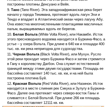
построены плотины Денсуано и Вейя.
Тано
(Tano River). Эта западноафриканская река берет
начало у города Текимана, протекает вдоль лагун Эхи и
Тендо и впадает в Атлантический океан через лагуну Абу.
Она известна многочисленными плантациями масличных
пальм, выращиваемых вдоль ее берегов.
Белая Вольта
(White Volta River), или Накамбе. Исток
этого пресноводного водоема находится в Буркина-Фасо, а
устье – у озера Вольта. При длине в 640 км и площади 400
тыс. кв. км река непригодна для судоходства.
Черная Вольта
(Black Volta River), или Мухун. Русло
этой реки проходит через Буркина-Фасо и затем стремится
в Гану к королевству Дагбон. Она служит естественной
границей между этими двумя государствами. Площадь ее
бассейна составляет 140 тыс. кв. км, и на ней была
построена плотина Буй.
Красная Вольта
(Red Volta River), или Назинон. Исток
находится в месте слияния рек Сикука и Зулугу в Буркина-
Фасо. Далее она протекает через северо-восток Ганы и
сливается с Белой Вольтой. При длине 266 км площадь
бассейна составляет 12111 кв. км.