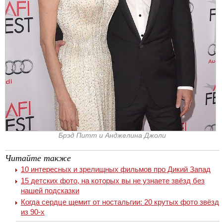
Брэд Питт и Анджелина Джоли
Читайте также
10 интересных и зрелищных фильмов про Дикий Запад
15 детских фото, на которых вы не узнаете звёзд без
нашей подсказки
Когда сердце щемит от ностальгии: 20 крутых фото звёзд
из 90-х