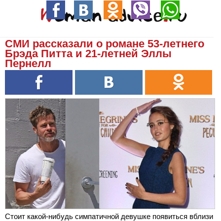
СМИ рассказали о романе 53-летнего
Брэда Питта и 21-летней Эллы
Пернелл
Стоит какой-нибудь симпатичной девушке появиться вблизи