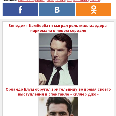
Бенедикт Камбербэтч сыграл роль миллиардера-
наркомана в новом сериале
Орландо Блум обругал зрительницу во время своего
выступления в спектакле «Киллер Джо»