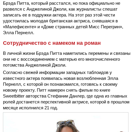
Брэда Питта, который расстался, но пока официально не
развелся с Анджелиной Джоли, как журналисты спешат
записать ее в подружки актера. На этот раз этой чести
удостоилась молодая британская актриса, снявшаяся в
«Малефисенте» и «Доме странных детей Мисс Перегрин»,
Элла Пернелл.
Сотрудничество с намеком на роман
В личной жизни Брэда Питта наметились перемены и связаны
они не с воссоединением с матерью его многочисленного
потомства Анджелиной Джоли.
Согласно свежей информации западных таблоидов у
известного актера появилась новая возлюбленная Элла
Пернелл, с которой он познакомился, готовясь к своему
новому проекту. Питт намерен снять фильм по книге
Sweetbitter авторства Стефании Данлер, где одна из главных
ролей достанется перспективной актрисе, которой в прошлом
месяце исполнился 21 год.