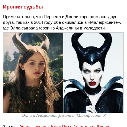
Ирония судьбы
Примечательно, что Пернелл и Джоли хорошо знают друг
друга, так как в 2014 году обе снимались в «Малефисенте»,
где Элла сыграла героиню Анджелины в молодости.
Элла и Анджелина Джоли в "Малефисенте"
Звезды:
Элла Пернелл
,
Брэд Питт
,
Анджелина Джоли
.