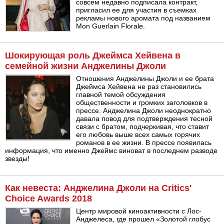
совсем недавно подписала контракт,
пригласил ее для участия в съемках
рекламы нового аромата под названием
Mon Guerlain Florale.
Шокирующая роль Джеймса Хейвена в
семейной жизни Анджелины Джоли
Отношения Анджелины Джоли и ее брата
Джеймса Хейвена не раз становились
главной темой обсуждения
общественности и громких заголовков в
прессе. Анджелина Джоли неоднократно
давала повод для подтверждения тесной
связи с братом, подчеркивая, что ставит
его любовь выше всех самых горячих
романов в ее жизни. В прессе появилась
информация, что именно Джеймс виноват в последнем разводе
звезды!
Как невеста: Анджелина Джоли на Critics'
Choice Awards 2018
Центр мировой киноактивности с Лос-
Анджелеса, где прошел «Золотой глобус