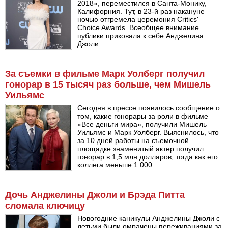
2018», переместился в Санта-Монику,
Калифорния. Тут, в 23-й раз накануне
ночью отгремела церемония Critics'
Choice Awards. Всеобщее внимание
публики приковала к себе Анджелина
Джоли.
За съемки в фильме Марк Уолберг получил
гонорар в 15 тысяч раз больше, чем Мишель
Уильямс
Сегодня в прессе появилось сообщение о
том, какие гонорары за роли в фильме
«Все деньги мира», получили Мишель
Уильямс и Марк Уолберг. Выяснилось, что
за 10 дней работы на съемочной
площадке знаменитый актер получил
гонорар в 1,5 млн долларов, тогда как его
коллега меньше 1 000.
Дочь Анджелины Джоли и Брэда Питта
сломала ключицу
Новогодние каникулы Анджелины Джоли с
детьми были омрачены переживаниями за