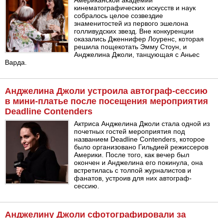
Американской академии
кинематографических искусств и наук
собралось целое созвездие
знаменитостей из первого эшелона
голливудских звезд. Вне конкуренции
оказались Дженнифер Лоуренс, которая
решила пощекотать Эмму Стоун, и
Анджелина Джоли, танцующая с Аньес
Варда.
Анджелина Джоли устроила автограф-сессию
в мини-платье после посещения мероприятия
Deadline Contenders
Актриса Анджелина Джоли стала одной из
почетных гостей мероприятия под
названием Deadline Contenders, которое
было организовано Гильдией режиссеров
Америки. После того, как вечер был
окончен и Анджелина его покинула, она
встретилась с толпой журналистов и
фанатов, устроив для них автограф-
сессию.
Анджелину Джоли сфотографировали за