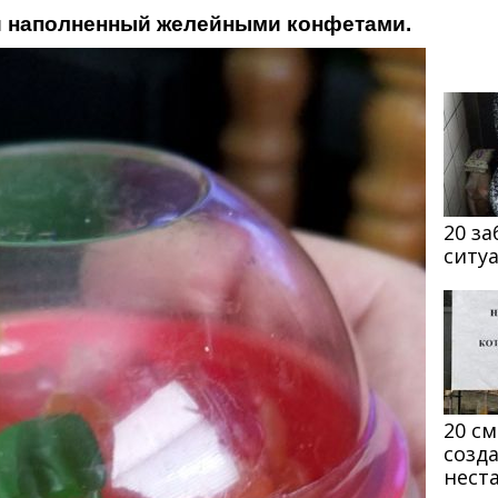
кой наполненный желейными конфетами.
20 з
ситу
20 с
созд
нест