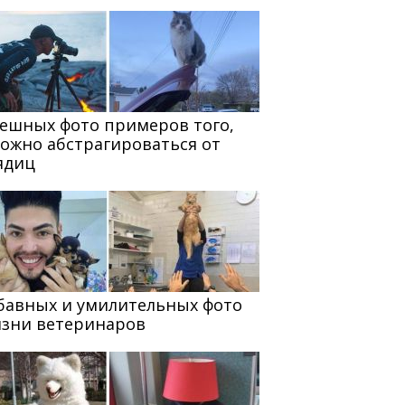
мешных фото примеров того,
можно абстрагироваться от
ядиц
абавных и умилительных фото
изни ветеринаров