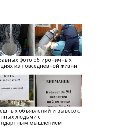
абавных фото об ироничных
ациях из повседневной жизни
мешных объявлений и вывесок,
анных людьми с
андартным мышлением