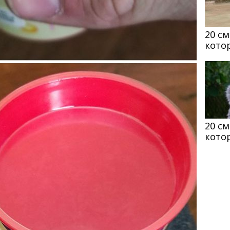
20 с
кото
20 с
кото