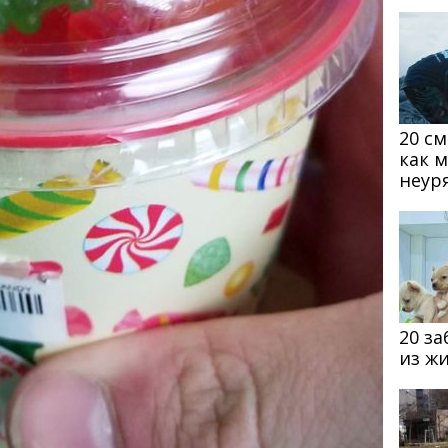
20 с
как 
неур
20 з
из ж