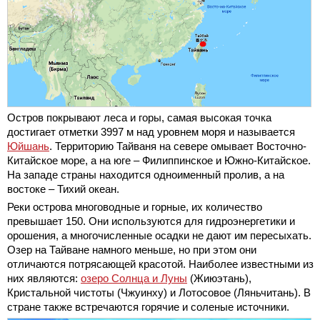
Остров покрывают леса и горы, самая высокая точка
достигает отметки 3997 м над уровнем моря и называется
Юйшань
. Территорию Тайваня на севере омывает Восточно-
Китайское море, а на юге – Филиппинское и Южно-Китайское.
На западе страны находится одноименный пролив, а на
востоке – Тихий океан.
Реки острова многоводные и горные, их количество
превышает 150. Они используются для гидроэнергетики и
орошения, а многочисленные осадки не дают им пересыхать.
Озер на Тайване намного меньше, но при этом они
отличаются потрясающей красотой. Наиболее известными из
них являются:
озеро Солнца и Луны
(Жиюэтань),
Кристальной чистоты (Чжуинху) и Лотосовое (Ляньчитань). В
стране также встречаются горячие и соленые источники.