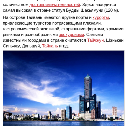
количеством
достопримечательностей
. Здесь находится
самая высокая в стране статуя Будды Шакьямуни (120 м).
На острове Тайвань имеются другие порты и
курорты
,
привлекающие туристов потрясающими пляжами,
гастрономической экзотикой, старинными фортами, храмами,
рынками и разнообразными
экскурсиями
. Самыми
известными городами в стране считаются
Тайчжун
, Шэнькен,
Синьчжу, Даньшуй,
Тайнань
и т.д.