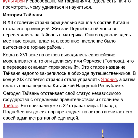
культурой
и своеобразными традициями. Здесь есть на что
посмотреть, чему удивиться и научиться.
История Тайваня
В XII столетии страна официально вошла в состав Китая и
стала его провинцией. Жители Поднебесной массово
переселялись на Тайвань с материка. Они создавали здесь
местные органы власти, а коренное население было
вытеснено в горные районы.
Когда в XVI веке на остров высадились европейские
мореплаватели, то они дали ему имя Формозе (Formosa), что
в переводе означает «прекрасный». Это старое название
Тайваня надолго закрепилось в обиходе путешественников. В
конце XIX столетия страной стала управлять
Япония
, а затем
власть снова перешла Китайской Народной Республике.
Сегодня Тайвань отстаивает свой статус независимого
государства с отдельным правительством и столицей в
Тайбэе
. Его признали уже в 22 странах мира. Правда,
Поднебесная до сих пор претендует на остров и считает его
своей административной единицей.