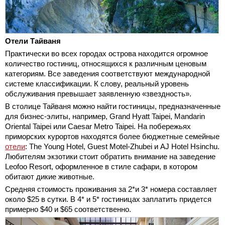
Отели Тайваня
Практически во всех городах острова находится огромное
количество гостиниц, относящихся к различным ценовым
категориям. Все заведения соответствуют международной
системе классификации. К слову, реальный уровень
обслуживания превышает заявленную «звездность».
В столице Тайваня можно найти гостиницы, предназначенные
для бизнес-элиты, например, Grand Hyatt Taipei, Mandarin
Oriental Taipei или Caesar Metro Taipei. На побережьях
приморских курортов находятся более бюджетные семейные
отели
: The Young Hotel, Guest Motel-Zhubei и AJ Hotel Hsinchu.
Любителям экзотики стоит обратить внимание на заведение
Leofoo Resort, оформленное в стиле сафари, в котором
обитают дикие животные.
Средняя стоимость проживания за 2*и 3* номера составляет
около $25 в сутки. В 4* и 5* гостиницах заплатить придется
примерно $40 и $65 соответственно.