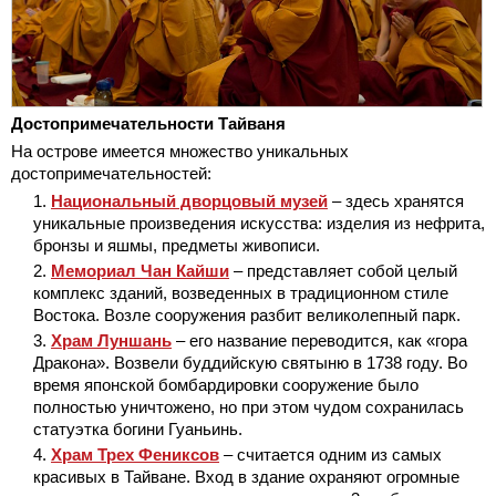
Достопримечательности Тайваня
На острове имеется множество уникальных
достопримечательностей:
Национальный дворцовый музей
– здесь хранятся
уникальные произведения искусства: изделия из нефрита,
бронзы и яшмы, предметы живописи.
Мемориал Чан Кайши
– представляет собой целый
комплекс зданий, возведенных в традиционном стиле
Востока. Возле сооружения разбит великолепный парк.
Храм Луншань
– его название переводится, как «гора
Дракона». Возвели буддийскую святыню в 1738 году. Во
время японской бомбардировки сооружение было
полностью уничтожено, но при этом чудом сохранилась
статуэтка богини Гуаньинь.
Храм Трех Фениксов
– считается одним из самых
красивых в Тайване. Вход в здание охраняют огромные