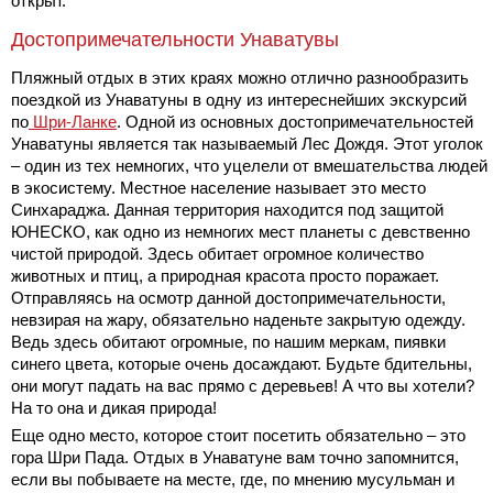
открыт.
Достопримечательности Унаватувы
Пляжный отдых в этих краях можно отлично разнообразить
поездкой из Унаватуны в одну из интереснейших экскурсий
по
Шри-Ланке
. Одной из основных достопримечательностей
Унаватуны является так называемый Лес Дождя. Этот уголок
– один из тех немногих, что уцелели от вмешательства людей
в экосистему. Местное население называет это место
Синхараджа. Данная территория находится под защитой
ЮНЕСКО, как одно из немногих мест планеты с девственно
чистой природой. Здесь обитает огромное количество
животных и птиц, а природная красота просто поражает.
Отправляясь на осмотр данной достопримечательности,
невзирая на жару, обязательно наденьте закрытую одежду.
Ведь здесь обитают огромные, по нашим меркам, пиявки
синего цвета, которые очень досаждают. Будьте бдительны,
они могут падать на вас прямо с деревьев! А что вы хотели?
На то она и дикая природа!
Еще одно место, которое стоит посетить обязательно – это
гора Шри Пада. Отдых в Унаватуне вам точно запомнится,
если вы побываете на месте, где, по мнению мусульман и