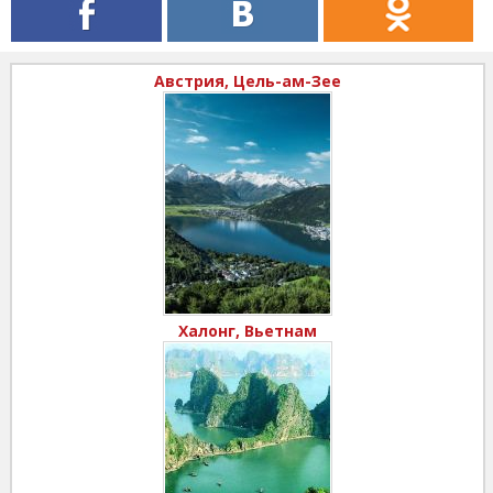
Австрия, Цель-ам-Зее
Халонг, Вьетнам