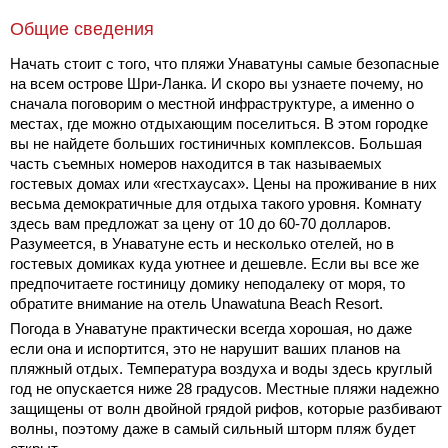
Общие сведения
Начать стоит с того, что пляжи Унаватуны самые безопасные
на всем острове Шри-Ланка. И скоро вы узнаете почему, но
сначала поговорим о местной инфраструктуре, а именно о
местах, где можно отдыхающим поселиться. В этом городке
вы не найдете больших гостиничных комплексов. Большая
часть съемных номеров находится в так называемых
гостевых домах или «гестхаусах». Цены на проживание в них
весьма демократичные для отдыха такого уровня. Комнату
здесь вам предложат за цену от 10 до 60-70 долларов.
Разумеется, в Унаватуне есть и несколько отелей, но в
гостевых домиках куда уютнее и дешевле. Если вы все же
предпочитаете гостиницу домику неподалеку от моря, то
обратите внимание на отель Unawatuna Beach Resort.
Погода в Унаватуне практически всегда хорошая, но даже
если она и испортится, это не нарушит ваших планов на
пляжный отдых. Температура воздуха и воды здесь круглый
год не опускается ниже 28 градусов. Местные пляжи надежно
защищены от волн двойной грядой рифов, которые разбивают
волны, поэтому даже в самый сильный шторм пляж будет