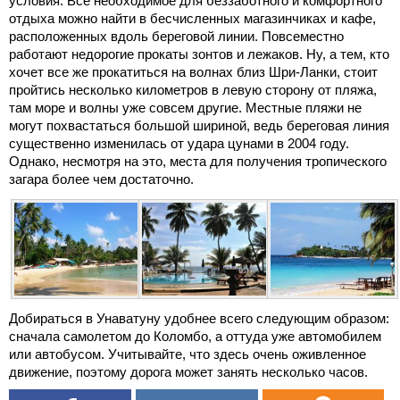
условия. Все необходимое для беззаботного и комфортного
отдыха можно найти в бесчисленных магазинчиках и кафе,
расположенных вдоль береговой линии. Повсеместно
работают недорогие прокаты зонтов и лежаков. Ну, а тем, кто
хочет все же прокатиться на волнах близ Шри-Ланки, стоит
пройтись несколько километров в левую сторону от пляжа,
там море и волны уже совсем другие. Местные пляжи не
могут похвастаться большой шириной, ведь береговая линия
существенно изменилась от удара цунами в 2004 году.
Однако, несмотря на это, места для получения тропического
загара более чем достаточно.
Добираться в Унаватуну удобнее всего следующим образом:
сначала самолетом до Коломбо, а оттуда уже автомобилем
или автобусом. Учитывайте, что здесь очень оживленное
движение, поэтому дорога может занять несколько часов.