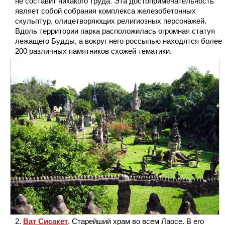
не составит никакого труда. Эта достопримечательность
являет собой собрания комплекса железобетонных
скульптур, олицетворяющих религиозных персонажей.
Вдоль территории парка расположилась огромная статуя
лежащего Будды, а вокруг него россыпью находятся более
200 различных памятников схожей тематики.
Ват Сисакет
. Старейший храм во всем Лаосе. В его