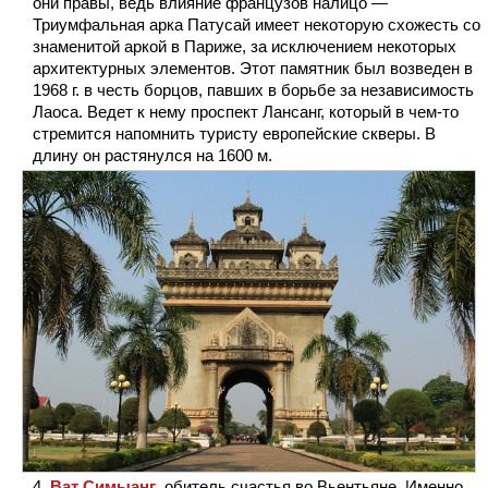
они правы, ведь влияние французов налицо —
Триумфальная арка Патусай имеет некоторую схожесть со
знаменитой аркой в Париже, за исключением некоторых
архитектурных элементов. Этот памятник был возведен в
1968 г. в честь борцов, павших в борьбе за независимость
Лаоса. Ведет к нему проспект Лансанг, который в чем-то
стремится напомнить туристу европейские скверы. В
длину он растянулся на 1600 м.
Ват Симыанг
, обитель счастья во Вьентьяне. Именно