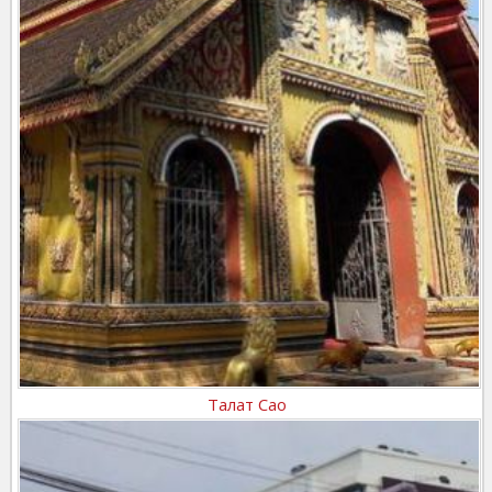
Талат Сао