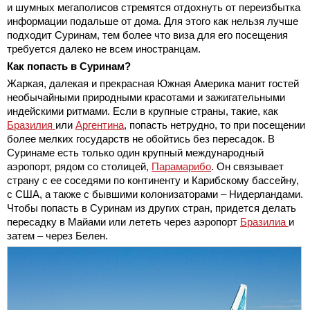
и шумных мегаполисов стремятся отдохнуть от переизбытка
информации подальше от дома. Для этого как нельзя лучше
подходит Суринам, тем более что виза для его посещения
требуется далеко не всем иностранцам.
Как попасть в Суринам?
Жаркая, далекая и прекрасная Южная Америка манит гостей
необычайными природными красотами и зажигательными
индейскими ритмами. Если в крупные страны, такие, как
Бразилия
или
Аргентина
, попасть нетрудно, то при посещении
более мелких государств не обойтись без пересадок. В
Суринаме есть только один крупный международный
аэропорт, рядом со столицей,
Парамарибо
. Он связывает
страну с ее соседями по континенту и Карибскому бассейну,
с США, а также с бывшими колонизаторами – Нидерландами.
Чтобы попасть в Суринам из других стран, придется делать
пересадку в Майами или лететь через аэропорт
Бразилиа
и
затем – через Белен.