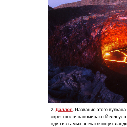
Даллол
.
Название этого вулкана 
окрестности напоминают Йеллоустон
один из самых впечатляющих ланд