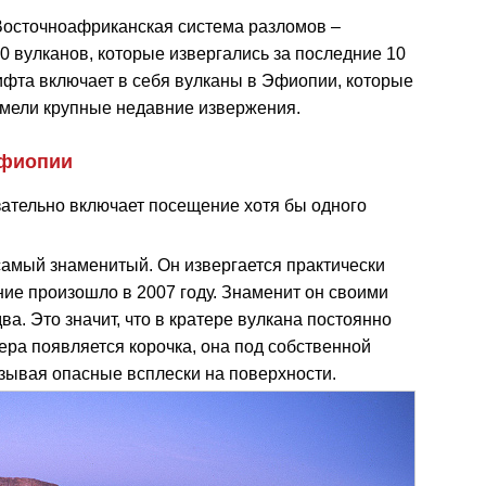
Восточноафриканская система разломов –
0 вулканов, которые извергались за последние 10
рифта включает в себя вулканы в Эфиопии, которые
имели крупные недавние извержения.
Эфиопии
зательно включает посещение хотя бы одного
самый знаменитый. Он извергается практически
ие произошло в 2007 году. Знаменит он своими
а. Это значит, что в кратере вулкана постоянно
зера появляется корочка, она под собственной
ызывая опасные всплески на поверхности.