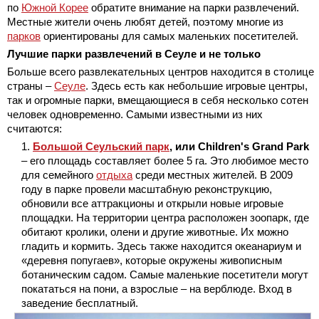
по
Южной Корее
обратите внимание на парки развлечений.
Местные жители очень любят детей, поэтому многие из
парков
ориентированы для самых маленьких посетителей.
Лучшие парки развлечений в Сеуле и не только
Больше всего развлекательных центров находится в столице
страны –
Сеуле
. Здесь есть как небольшие игровые центры,
так и огромные парки, вмещающиеся в себя несколько сотен
человек одновременно. Самыми известными из них
считаются:
Большой Сеульский парк
, или Children's Grand Park
– его площадь составляет более 5 га. Это любимое место
для семейного
отдыха
среди местных жителей. В 2009
году в парке провели масштабную реконструкцию,
обновили все аттракционы и открыли новые игровые
площадки. На территории центра расположен зоопарк, где
обитают кролики, олени и другие животные. Их можно
гладить и кормить. Здесь также находится океанариум и
«деревня попугаев», которые окружены живописным
ботаническим садом. Самые маленькие посетители могут
покататься на пони, а взрослые – на верблюде. Вход в
заведение бесплатный.