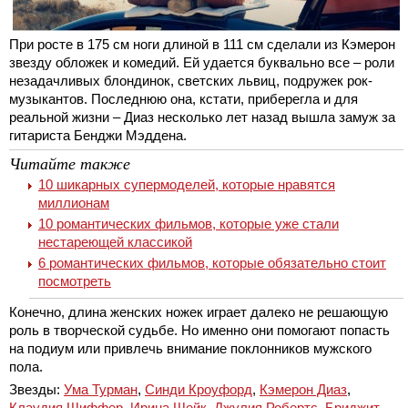
При росте в 175 см ноги длиной в 111 см сделали из Кэмерон
звезду обложек и комедий. Ей удается буквально все – роли
незадачливых блондинок, светских львиц, подружек рок-
музыкантов. Последнюю она, кстати, приберегла и для
реальной жизни – Диаз несколько лет назад вышла замуж за
гитариста Бенджи Мэддена.
Читайте также
10 шикарных супермоделей, которые нравятся
миллионам
10 романтических фильмов, которые уже стали
нестареющей классикой
6 романтических фильмов, которые обязательно стоит
посмотреть
Конечно, длина женских ножек играет далеко не решающую
роль в творческой судьбе. Но именно они помогают попасть
на подиум или привлечь внимание поклонников мужского
пола.
Звезды:
Ума Турман
,
Синди Кроуфорд
,
Кэмерон Диаз
,
Клаудия Шиффер
,
Ирина Шейк
,
Джулия Робертс
,
Бриджит