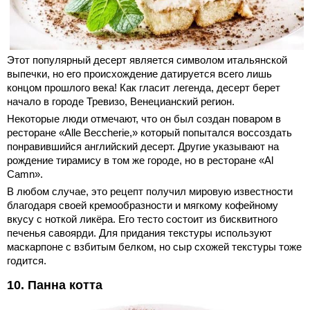
Этот популярный десерт является символом итальянской
выпечки, но его происхождение датируется всего лишь
концом прошлого века! Как гласит легенда, десерт берет
начало в городе Тревизо, Венецианский регион.
Некоторые люди отмечают, что он был создан поваром в
ресторане «Alle Beccherie,» который попытался воссоздать
понравившийся английский десерт. Другие указывают на
рождение тирамису в том же городе, но в ресторане «Al
Camn».
В любом случае, это рецепт получил мировую известности
благодаря своей кремообразности и мягкому кофейному
вкусу с ноткой ликёра. Его тесто состоит из бисквитного
печенья савоярди. Для придания текстуры используют
маскарпоне с взбитым белком, но сыр схожей текстуры тоже
годится.
10. Панна котта