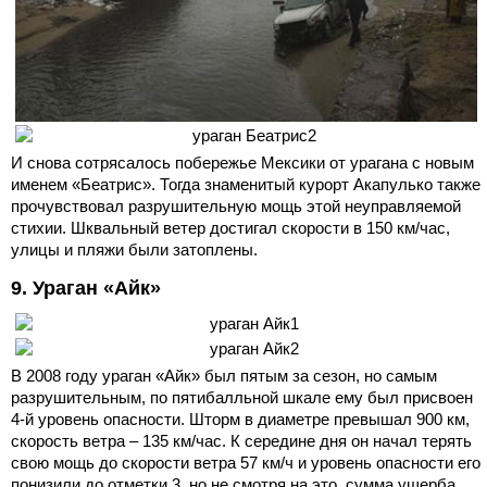
И снова сотрясалось побережье Мексики от урагана с новым
именем «Беатрис». Тогда знаменитый курорт Акапулько также
прочувствовал разрушительную мощь этой неуправляемой
стихии. Шквальный ветер достигал скорости в 150 км/час,
улицы и пляжи были затоплены.
9. Ураган «Айк»
В 2008 году ураган «Айк» был пятым за сезон, но самым
разрушительным, по пятибалльной шкале ему был присвоен
4-й уровень опасности. Шторм в диаметре превышал 900 км,
скорость ветра – 135 км/час. К середине дня он начал терять
свою мощь до скорости ветра 57 км/ч и уровень опасности его
понизили до отметки 3, но не смотря на это, сумма ущерба