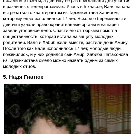
писали все газеты, а девочку не раз приглашали для участия
в различных телепрограммах. Учась в 5 классе, Валя начала
встречаться с квартирантом из Таджикистана Хабибом,
которому едва исполнилось 17 лет. Вскоре о беременности
девочки узнали правоохранительные органы и на парня
завели уголовное дело. Спасти его от тюрьмы помогла
общественность, которая встала на защиту молодых
родителей. Валя и Хабиб жили вместе, растили дочь Амину.
После того как Вале исполнилось 17 лет, молодые люди
поженились, и у них родился сын Амир. Хабиба Патахонова
из Таджикистана смело можно назвать одним из самых
молодых отцов.
5. Надя Гнатюк