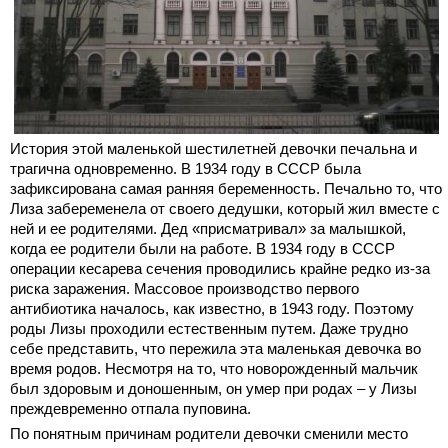
История этой маленькой шестилетней девочки печальна и
трагична одновременно. В 1934 году в СССР была
зафиксирована самая ранняя беременность. Печально то, что
Лиза забеременела от своего дедушки, который жил вместе с
ней и ее родителями. Дед «присматривал» за малышкой,
когда ее родители были на работе. В 1934 году в СССР
операции кесарева сечения проводились крайне редко из-за
риска заражения. Массовое производство первого
антибиотика началось, как известно, в 1943 году. Поэтому
роды Лизы проходили естественным путем. Даже трудно
себе представить, что пережила эта маленькая девочка во
время родов. Несмотря на то, что новорожденный мальчик
был здоровым и доношенным, он умер при родах – у Лизы
преждевременно отпала пуповина.
По понятным причинам родители девочки сменили место