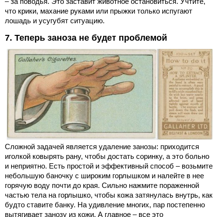
– за поводья. Это заставит животное остановиться. Учтите,
что крики, махание руками или прыжки только испугают
лошадь и усугубят ситуацию.
7. Теперь заноза не будет проблемой
Сложной задачей является удаление занозы: приходится
иголкой ковырять рану, чтобы достать соринку, а это больно
и неприятно. Есть простой и эффективный способ – возьмите
небольшую баночку с широким горлышком и налейте в нее
горячую воду почти до края. Сильно нажмите пораженной
частью тела на горлышко, чтобы кожа затянулась внутрь, как
будто ставите банку. На удивление многих, пар постепенно
вытягивает занозу из кожи. А главное – все это