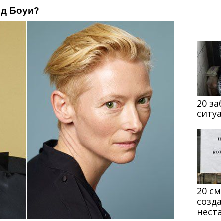
ид Боуи?
20 з
ситу
20 с
созд
нест