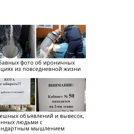
абавных фото об ироничных
ациях из повседневной жизни
мешных объявлений и вывесок,
анных людьми с
андартным мышлением