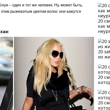
оуи – один и тот же человек. Ну, может быть,
 с этим рыжеватым цветом волос они кажутся
20 с
как 
неур
охан
20 з
из ж
20 с
кото
20 с
кото