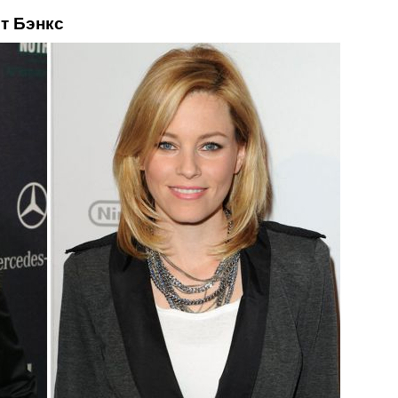
т Бэнкс