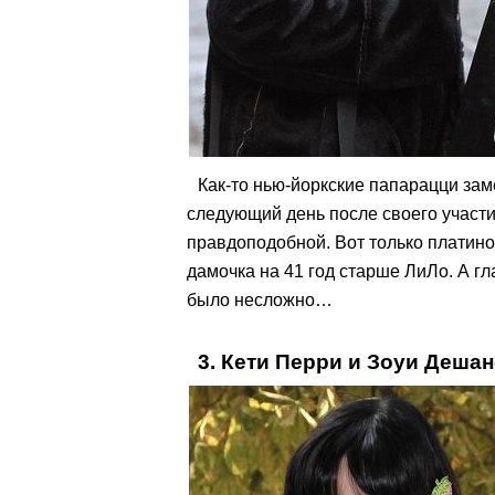
Как-то нью-йоркские папарацци за
следующий день после своего участия
правдоподобной. Вот только платино
дамочка на 41 год старше ЛиЛо. А гл
было несложно…
3. Кети Перри и Зоуи Деша