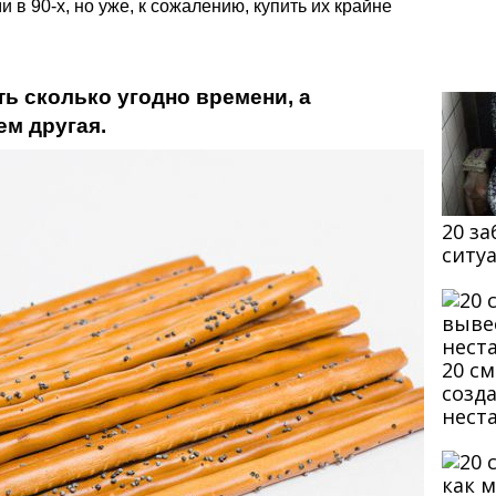
в 90-х, но уже, к сожалению, купить их крайне
еть сколько угодно времени, а
м другая.
20 з
ситу
20 с
созд
нест