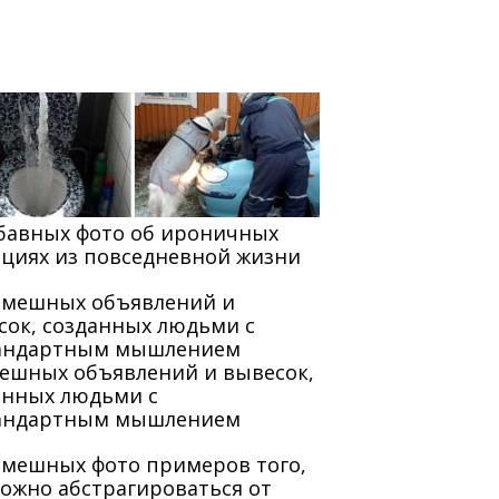
абавных фото об ироничных
ациях из повседневной жизни
мешных объявлений и вывесок,
анных людьми с
андартным мышлением