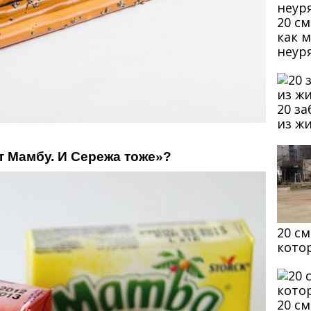
20 с
как 
неур
20 з
из ж
ят Мамбу. И Сережа тоже»?
20 с
кото
20 с