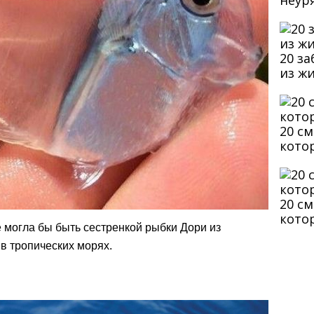
неур
20 з
из ж
20 с
кото
20 с
кото
 могла бы быть сестренкой рыбки Дори из
 в тропических морях.