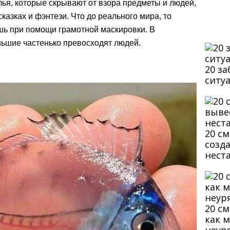
ья, которые скрывают от взора предметы и людей,
казках и фэнтези. Что до реального мира, то
ь при помощи грамотной маскировки. В
ьшие частенько превосходят людей.
20 з
ситу
20 с
созд
нест
20 с
как 