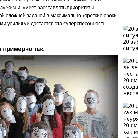
лу жизни, умеет расставлять приоритеты
ой сложной задачей в максимально короткие сроки.
ими усилиями достается эта суперспособность,
20 з
ситу
я примерно так.
20 с
созд
нест
20 с
как 