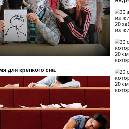
неур
20 з
из ж
20 с
кото
мя для крепкого сна.
20 с
кото