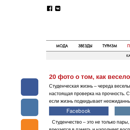
МОДА
ЗВЕЗДЫ
ТУРИЗМ
П
КА
20 фото о том, как весел
Студенческая жизнь – череда веселы
настоящая проверка на прочность. Ст
если жизнь подкидывает неожиданн
Студенчество – это не только пары,
врезается в память и наполняет во