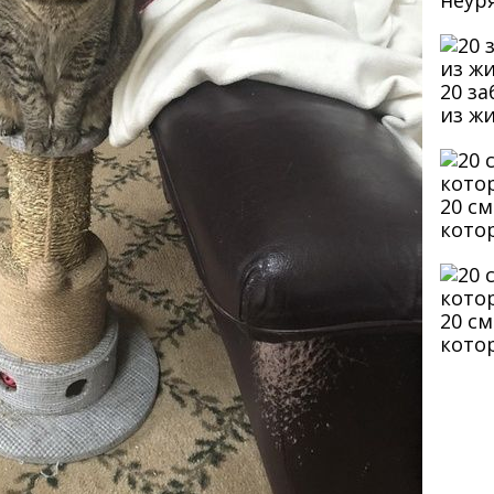
неур
20 з
из ж
20 с
кото
20 с
кото