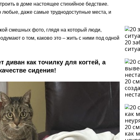
троить в доме настоящее стихийное бедствие.
р любые, даже самые труднодоступные места, и
кой смешных фото, глядя на который люди,
одумают о том, каково это – жить с ними под одной
20 з
ситу
т диван как точилку для когтей, а
ачестве сидения!
20 с
созд
нест
20 с
как 