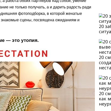
, а работа обоих партнеров над собой, умение
ние не только получать, а и дарить радость ради
годняшняя фотоподборка, в которой женатые
т знакомые сцены, посвящена ожиданиям и
20 з
ситу
ме — это утопия.
20 с
созд
нест
20 с
как 
неур