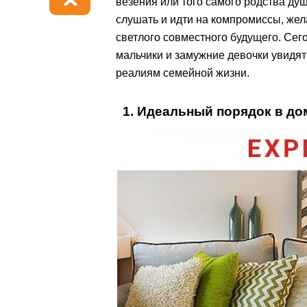
везения или того самого родства душ
слушать и идти на компромиссы, жела
светлого совместного будущего. Се
мальчики и замужние девочки увидя
реалиям семейной жизни.
1. Идеальный порядок в до