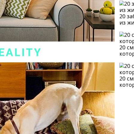
20 з
из ж
20 с
кото
20 с
кото