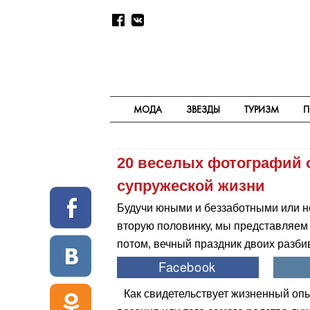
МОДА
ЗВЕЗДЫ
ТУРИЗМ
П
20 веселых фотографий 
супружеской жизни
Будучи юными и беззаботными или н
вторую половинку, мы представляем 
потом, вечный праздник двоих разбив
Как свидетельствует жизненный опы