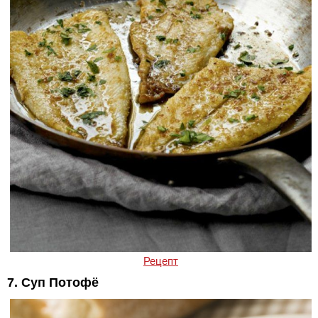
Рецепт
7. Суп Потофё